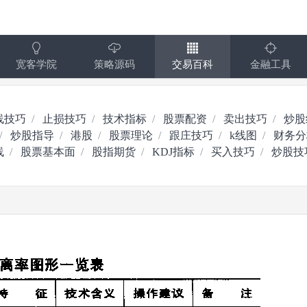
宽客学院
策略源码
交易百科
金融工具
线技巧
止损技巧
技术指标
股票配资
卖出技巧
炒股
炒股指导
港股
股票理论
跟庄技巧
k线图
财务分
线
股票基本面
股指期货
KDJ指标
买入技巧
炒股技