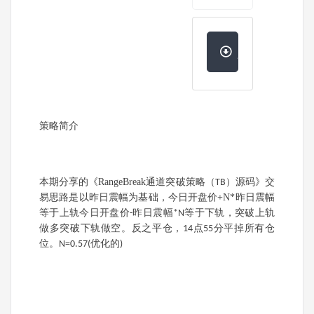
点击下载
策略简介
本期分享的《
RangeBreak
通道突破策略（
）源码》
交
TB
易思路
是
以昨日震幅为基础，今日开盘价
+N*
昨日震幅
等于上轨今日开盘价
昨日震幅
等于下轨，突破上轨
-
*N
做多突破下轨做空。反之平仓，
点
分平掉所有仓
14
55
位。
优化的
N=0.57(
)