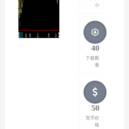
小
40
下载数
量
50
宽币价
格