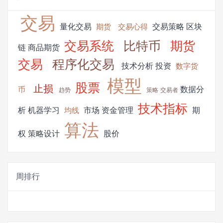
交易
量化交易
交易策略
区块
期货
交易心得
交易系统
比特币
期货
链
商品期货
交易
程序化交易
技术分析
投资
数字货
模型
股票
止损
数据分
币
趋势
策略
交易者
技术指标
析
机器学习
市场
资金管理
期
均线
算法
权
策略设计
股价
周排行