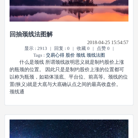
回抽颈线法图解
2018-04-25 15:54:57
显示 : 2913
|
回复 : 0
|
收藏 0
|
点赞 0
|
Tags :
交易心得
股价
颈线
颈线法图
什么是颈线 所谓颈线故明思义就是制约股价上涨
的瓶颈的位置。 因此只是是制约股价上涨的位置都可
以称为瓶颈，如箱体顶底、平台位、前高等。颈线的位
置(狭义)就是大底与大底确认点之间的最高收盘价。
颈线通