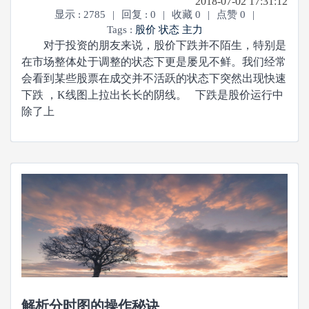
2018-07-02 17:31:12
显示 : 2785
|
回复 : 0
|
收藏 0
|
点赞 0
|
Tags :
股价
状态
主力
对于投资的朋友来说，股价下跌并不陌生，特别是
在市场整体处于调整的状态下更是屡见不鲜。我们经常
会看到某些股票在成交并不活跃的状态下突然出现快速
下跌 ，K线图上拉出长长的阴线。 下跌是股价运行中
除了上
解析分时图的操作秘诀