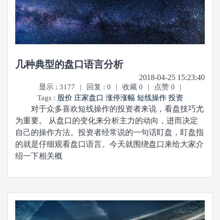
几种典型的盘口语言分析
2018-04-25 15:23:40
显示 : 3177
|
回复 : 0
|
收藏 0
|
点赞 0
|
Tags :
股价
庄家盘口
涨停涨幅
短线操作
投资
对于众多喜欢短线操作的投资者来说，看盘技巧尤
为重要。 从盘口的变化来分析主力的动向，进而决定
自己的操作方法。投资者经常说的一句话盯盘，盯盘指
的就是仔细观看盘口语言。今天就围绕盘口来给大家介
绍一下相关概