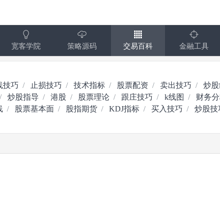
宽客学院
策略源码
交易百科
金融工具
线技巧
止损技巧
技术指标
股票配资
卖出技巧
炒股
炒股指导
港股
股票理论
跟庄技巧
k线图
财务分
线
股票基本面
股指期货
KDJ指标
买入技巧
炒股技