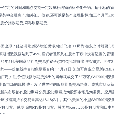
特定的时间和地点交割一定数量标的物的标准化合约。这个标的物
是某种金融资产,如外汇、债券,还可以是某个金融指标,如三个月同业
股价指数期货,简称股指期货。
出现了经济滞胀,经济增长缓慢,物价飞涨,**局势动荡,当时股票市
中道琼斯指数跌幅达到了45%,投资者意识到在股市下跌中没有适当的管
2年2月,美国商品期货交易委员会(CFTC)批准推出股指期货。同年2月
约――价值线综合指数期货合约；4月21日,芝加哥商业交易所(CME
广泛关注,价值线指数期货推出的当年就成交了35万张,S&P500指数
国期货市场的规模,也引发了世界性的股指期货交易热潮。成熟市场及
的新兴市场都有股指期货交易,股指期货成为股票市场最为常见、应用
球股指期货的交易量高达18.18亿手。其中,美国的小型S&P500指数
ty指数期货、俄罗斯的RTS指数期货、韩国的Kospi200指数期货和日