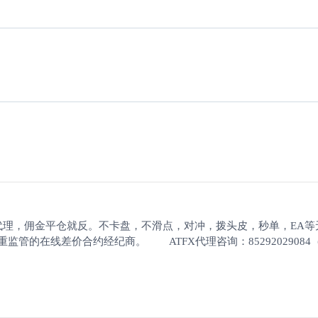
构代理，佣金平仓就反。不卡盘，不滑点，对冲，拨头皮，秒单，EA
的在线差价合约经纪商。 ATFX代理咨询：85292029084（微信） 