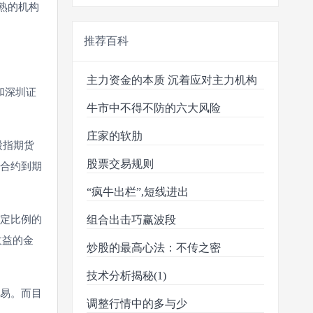
熟的机构
推荐百科
主力资金的本质 沉着应对主力机构
和深圳证
牛市中不得不防的六大风险
庄家的软肋
股指期货
股票交易规则
意合约到期
“疯牛出栏”,短线进出
一定比例的
组合出击巧赢波段
收益的金
炒股的最高心法：不传之密
技术分析揭秘(1)
交易。而目
调整行情中的多与少