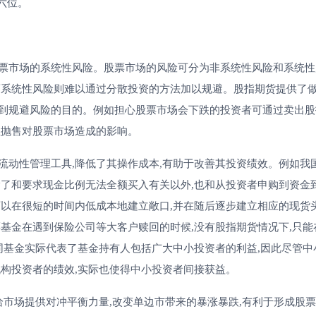
六位。
市场的系统性风险。股票市场的风险可分为非系统性风险和系统性
而系统性风险则难以通过分散投资的方法加以规避。股指期货提供了做
到规避风险的目的。例如担心股票市场会下跌的投资者可通过卖出股
性抛售对股票市场造成的影响。
动性管理工具,降低了其操作成本,有助于改善其投资绩效。例如我
除了和要求现金比例无法全额买入有关以外,也和从投资者申购到资金
以在很短的时间内低成本地建立敞口,并在随后逐步建立相应的现货头
基金在遇到保险公司等大客户赎回的时候,没有股指期货情况下,只能
同基金实际代表了基金持有人包括广大中小投资者的利益,因此尽管中
构投资者的绩效,实际也使得中小投资者间接获益。
市场提供对冲平衡力量,改变单边市带来的暴涨暴跌,有利于形成股