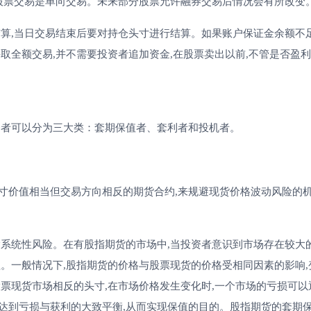
时股票交易是单向交易。未来部分股票允许融券交易后情况会有所改变
,当日交易结束后要对持仓头寸进行结算。如果账户保证金余额不足
取全额交易,并不需要投资者追加资金,在股票卖出以前,不管是否盈
者可以分为三大类：套期保值者、套利者和投机者。
价值相当但交易方向相反的期货合约,来规避现货价格波动风险的
系统性风险。在有股指期货的市场中,当投资者意识到市场存在较大
。一般情况下,股指期货的价格与股票现货的价格受相同因素的影响,
票现货市场相反的头寸,在市场价格发生变化时,一个市场的亏损可以
达到亏损与获利的大致平衡,从而实现保值的目的。股指期货的套期