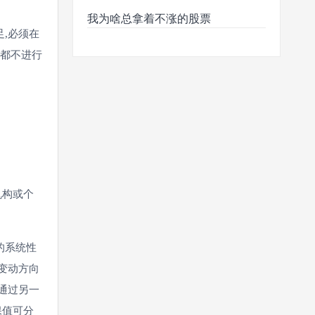
。
我为啥总拿着不涨的股票
,必须在
利都不进行
机构或个
的系统性
变动方向
通过另一
保值可分