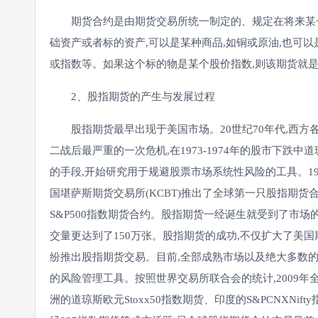
期货合约是由期货交易所统一制定的、规定在将来某一
础资产或者标的资产,可以是某种商品,如铜或原油,也可以
或指数等。如果这个标的物是某个股价指数,则该期货就是
2、股指期货的产生与发展过程
股指期货最早出现于美国市场。20世纪70年代,西方各国
二战后最严重的一次危机,在1973-1974年的股市下跌
的手段,开始研究用于规避股票市场系统性风险的工具。198
国堪萨斯期货交易所(KCBT)推出了全球第一只股指期货合
S&P500指数期货合约。股指期货一经诞生就受到了市场的
交量更达到了150万张。股指期货的成功,不仅扩大了美
纷推出股指期货交易。目前,全部成熟市场以及绝大多数
的风险管理工具。按照世界交易所联合会的统计,2009年全
洲的道琼斯欧元Stoxx50指数期货、印度的S&PCNXNif