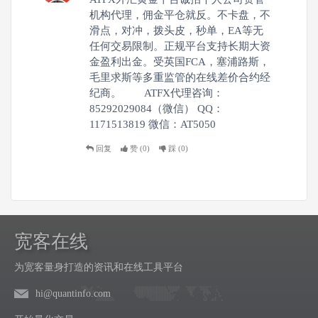
机构代理，佣金平仓就反。不卡盘，不
滑点，对冲，拨头皮，秒单，EA等无
任何交易限制。正规平台支持长期大资
金盈利出金。受英国FCA，塞浦路斯，
毛里求斯等多重监管的在线差价合约经
纪商。 ATFX代理咨询：
85292029084（微信） QQ：
1171513819 微信：AT5050
回复
赞 (
0
)
踩 (
0
)
宽客在线
为宽客量身打造的资讯和在线工具平台
hi@quantinfo.com