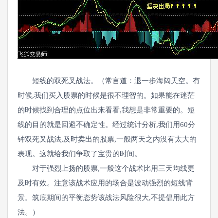
短线的双死叉战法。（常言道：退一步海阔天空。有
时候,我们买入股票的时候是很不理智的。如果能在迷茫
的时候找到合理的点位出来看看,我想是非常重要的。短
线的目的就是回避不确定性。经过统计分析,我们用60分
钟双死叉战法,及时卖出的股票,一般两天之内没有太大的
表现。这就给我们争取了宝贵的时间。
对于强烈上扬的股票,一般这个战术比用三天均线更
及时有效。注意该战术应用的场合是波动强烈的短线背
景。筑底期间的平衡态势该战法风险很大,不提倡用此方
法。）