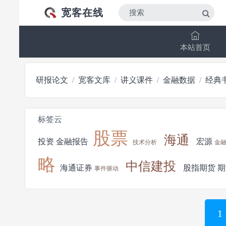
宽客在线
本站首页
研报论文
宽客文库
讲义课件
金融数据
经典
标签云
股票
海通
投资
金融报告
宏源
技术分析
金
略
中信建投
海通证券
股指期货
期
事件驱动
1