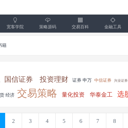
宽客学院
策略源码
交易百科
金融工具
书籍
国信证券
投资理财
证券
申万
中信证券
融
兴业证券
交易策略
选
量化投资
华泰金工
货
经济
2
3
4
5
6
7
8