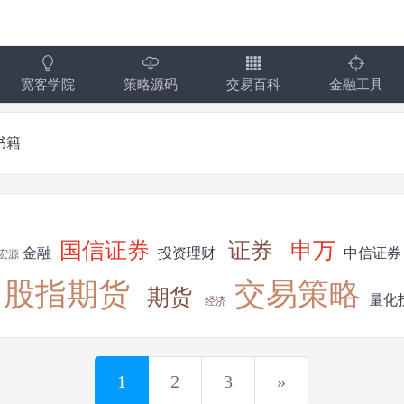
宽客学院
策略源码
交易百科
金融工具
书籍
国信证券
证券
申万
金融
投资理财
中信证券
宏源
股指期货
交易策略
期货
量化
经济
1
2
3
»