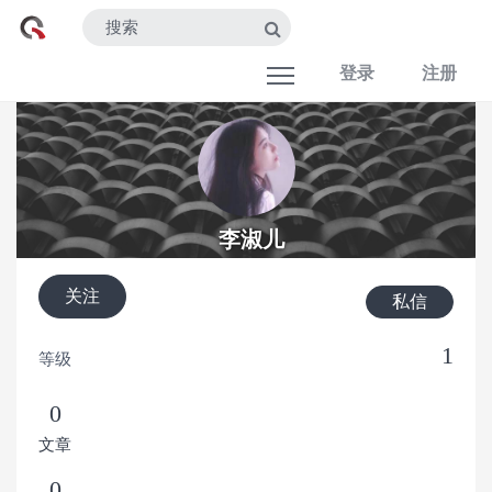
登录
注册
李淑儿
关注
私信
1
等级
0
文章
0