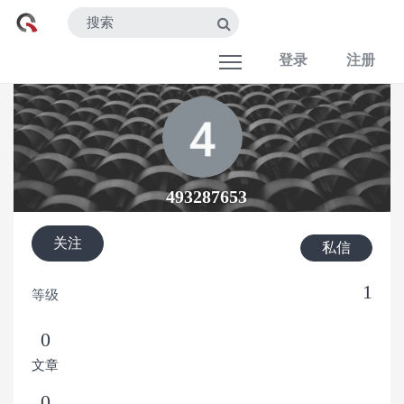
登录
注册
493287653
关注
私信
1
等级
0
文章
0