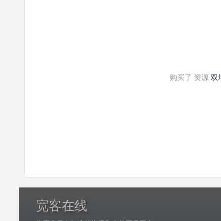
购买了 资源
双
宽客在线