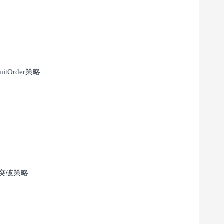
itOrder策略
道突破策略