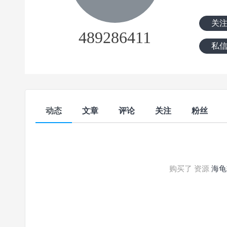
关
489286411
私
动态
文章
评论
关注
粉丝
购买了 资源
海龟交