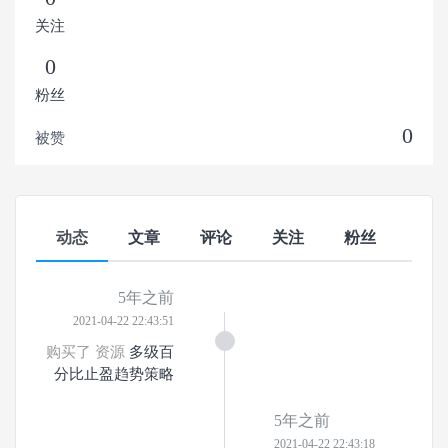
关注
0
粉丝
0
被赞
动态
文章
评论
关注
粉丝
5年之前
2021-04-22 22:43:51
购买了 资源
多级百
分比止盈趋势策略
5年之前
2021-04-22 22:43:18