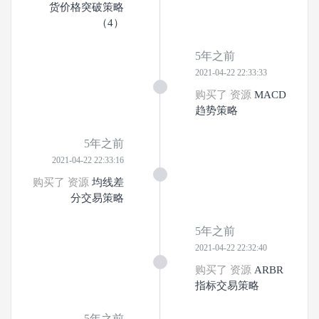
货价格突破策略
（4）
5年之前
2021-04-22 22:33:33
购买了 资源
MACD
趋势策略
5年之前
2021-04-22 22:33:16
购买了 资源
均线差
分交易策略
5年之前
2021-04-22 22:32:40
购买了 资源
ARBR
指标交易策略
5年之前