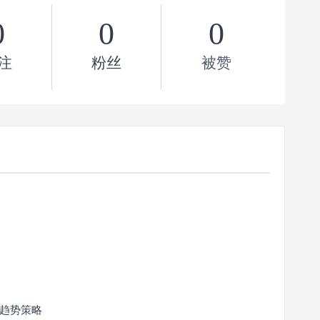
0
0
0
注
粉丝
被赞
趋势策略