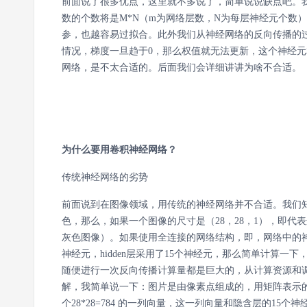
前面说了很多优点，这里就不多说了，简单说说缺点吧。
数的个数将是M*N（m为网络层数，N为每层神经元个数
参，也越容易过拟合。此外我们从神经网络的反向传播的
情况，梯度一旦趋于0，那么权值就无法更新，这个神经
网络，是不太合适的。后面我们会详细讲讲为啥不合适。
为什么要用卷积神经网络？
传统神经网络的劣势
前面说到在图像领域，用传统的神经网络并不合适。我们知
色，那么，如果一个图像的尺寸是（28，28，1），即代表这个图像
灰色图像）。如果使用全连接的网络结构，即，网络中的神经与
神经元，hidden层采用了15个神经元，那么简单计算一下，我们
随便进行一次反向传播计算量都是巨大的，从计算资源和
解，我简单说一下：图片是由像素点组成的，用矩阵表示的，
个28*28=784 的一列向量，这一列向量和隐含层的15个神