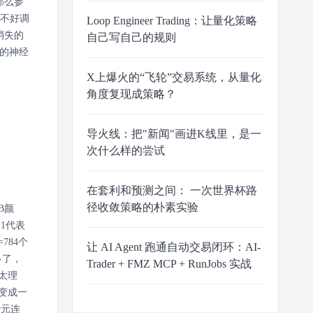
那么参
越不好调
Loop Engineer Trading：让量化策略
消失的
自己写自己的规则
的神经
X上爆火的“飞轮”交易系统，从量化
角度复现成策略？
导火线：把"新闻"画进K线里，是一
次什么样的尝试
在套利和预测之间： 一次世界杯路
径收敛策略的朴素实验
B颜
处1代表
784个
让 AI Agent 跑通自动交易闭环：AI-
多了，
Trader + FMZ MCP + RunJobs 实战
太理
变成一
经元连