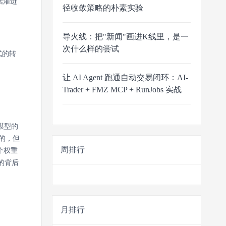
据灌进
径收敛策略的朴素实验
导火线：把"新闻"画进K线里，是一
次什么样的尝试
式的转
让 AI Agent 跑通自动交易闭环：AI-
Trader + FMZ MCP + RunJobs 实战
模型的
的，但
周排行
个权重
的背后
月排行