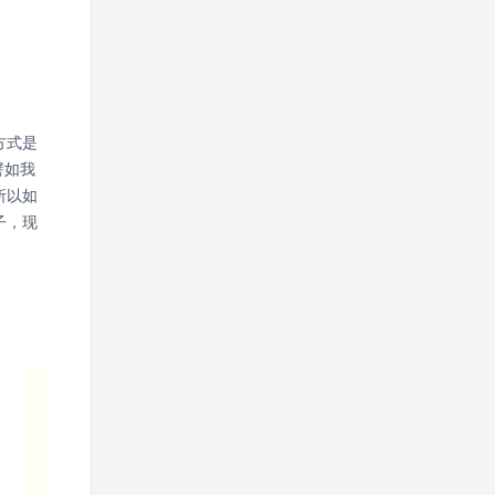
方式是
譬如我
所以如
子，现