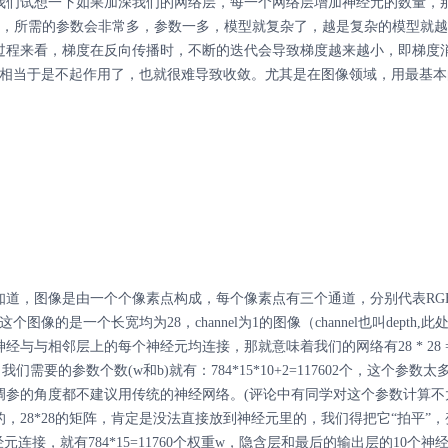
我们试想一下如果加深我们的网络层，每一个网络层增加神经元的数量，
），所需的参数会非常多，参数一多，模型就复杂了，越是复杂的模型就
过程来看，梯度在反向传播时，不断的迭代会导致梯度越来越小，即梯度
元相当于是不起作用了，也就很难导致收敛。尤其是在图像领域，用最基本
道，图像是由一个个像素点构成，每个像素点有三个通道，分别代表RG
的是一个长宽均为28，channel为1的图像（channel也叫depth,此
与相邻层上的每个神经元均连接，那就意味着我们的网络有28 * 28 =
需要的参数个数(w和b)就有：784*15*10+2=117602个，这个参数太
调参的角度都不建议用传统的神经网络。(评论中有同学对这个参数计算不
28*28的矩阵，肯定是没法直接放到神经元里的，我们得把它“拍平”，
经元连接，就有784*15=11760个权重w，隐含层和最后的输出层的10个神