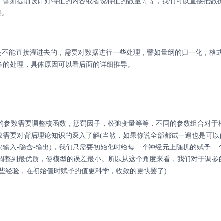
，譬如提前设计好特征的内容或者说特征的数量等等，我们可以直接把数
果。
是不能直接灌进去的，需要对数据进行一些处理，譬如量纲的归一化，格
多的处理，具体原因可以看后面的详细推导。
整的参数需要调整核函数，惩罚因子，松弛变量等等，不同的参数组合对于
数需要对背后理论知识的深入了解(当然，如果你说全部都试一遍也是可以
(输入-隐含-输出)，我们只需要初始化时给每一个神经元上随机的赋予一
，调整到最优质，使模型的误差最小。所以从这个角度来看，我们对于调参
些经验，在初始值时赋予的值更科学，收敛的更快罢了)