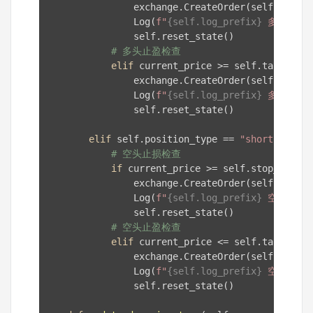
                exchange.CreateOrder(self.instru
                Log(
f"
{self.log_prefix}
 多头止损
                self.reset_state()

# 多头止盈检查
elif
 current_price >= self.take_profi
                exchange.CreateOrder(self.instru
                Log(
f"
{self.log_prefix}
 多头止盈
                self.reset_state()

elif
 self.position_type == 
"short"
and
 s
# 空头止损检查
if
 current_price >= self.stop_loss:

                exchange.CreateOrder(self.instru
                Log(
f"
{self.log_prefix}
 空头止损
                self.reset_state()

# 空头止盈检查
elif
 current_price <= self.take_profi
                exchange.CreateOrder(self.instru
                Log(
f"
{self.log_prefix}
 空头止盈
                self.reset_state()
