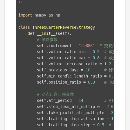
'''
import
 numpy 
as
 np

class
ThreeQuarterReverseStrategy
:
def
__init__
(self)
:
# 策略参数
        self.instrument = 
"rb888"
# 交易品种，
        self.volume_ratio_min = 
0.5
# 成交量比例
        self.volume_ratio_max = 
0.8
# 成交量比例
        self.volume_increase_ratio = 
1.2
# 突
        self.previous_days = 
10
# 计算平均
        self.min_candle_length_ratio = 
0.6
# 
        self.position_ratio = 
0.3
# 仓位比例
# 动态止盈止损参数
        self.atr_period = 
14
# ATR计算周
        self.stop_loss_atr_multiple = 
2.0
# 止
        self.take_profit_atr_multiple = 
3.0
# 
        self.trailing_stop_activation = 
1.5
#
        self.trailing_stop_step = 
0.5
# 移动止损