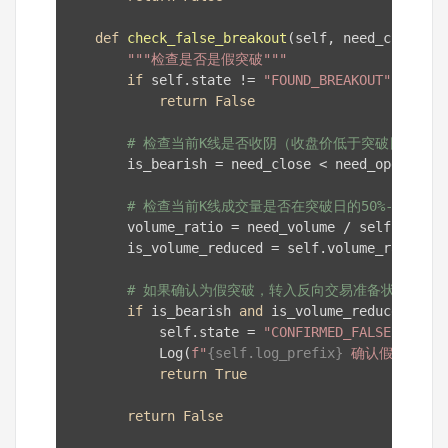
def
check_false_breakout
(self, need_close, n
"""检查是否是假突破"""
if
 self.state != 
"FOUND_BREAKOUT"
:

return
False
# 检查当前K线是否收阴（收盘价低于突破日收盘价
        is_bearish = need_close < need_open

# 检查当前K线成交量是否在突破日的50%-80%之间
        volume_ratio = need_volume / self.breako
        is_volume_reduced = self.volume_ratio_mi
# 如果确认为假突破，转入反向交易准备状态
if
 is_bearish 
and
 is_volume_reduced:

            self.state = 
"CONFIRMED_FALSE"
            Log(
f"
{self.log_prefix}
 确认假突破：
return
True
return
False