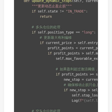
def
update_dynamic_stops
(self, current_price
"""更新动态止盈止损"""
if
 self.state != 
"IN_TRADE"
:

return
# 多头仓位的处理
if
 self.position_type == 
"long"
:

# 更新最大有利偏移
if
 current_price > self.entry_price:

                profit_points = current_price - 
if
 profit_points > self.max_favo
                    self.max_favorable_excursion
# 如果盈利超过激活阈值，启动移
if
 profit_points >= self.tra
                        new_stop = current_price
# 确保移动止损只会上移，不
if
 new_stop > self.stop_
                            self.stop_loss = new_
                            Log(
f"
{self.log_pref
# 空头仓位的处理