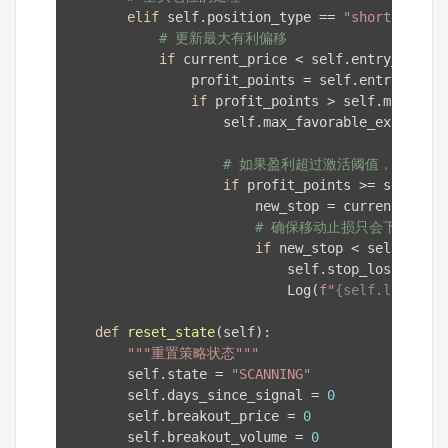
elif
 self.position_type == 
"short"
:

# 更新最大有利偏移
if
 current_price < self.entry_price:

                profit_points = self.entry_price
if
 profit_points > self.max_favo
                    self.max_favorable_excursion
# 如果盈利超过激活阈值，启动移
if
 profit_points >= self.tra
                        new_stop = current_price
# 确保移动止损只会下移，不
if
 new_stop < self.stop_
                            self.stop_loss = new_
                            Log(
f"
{self.log_pref
def
reset_state
(self)
:
"""重置策略状态"""
        self.state = 
"SCANNING"
        self.days_since_signal = 
0
        self.breakout_price = 
0
        self.breakout_volume = 
0