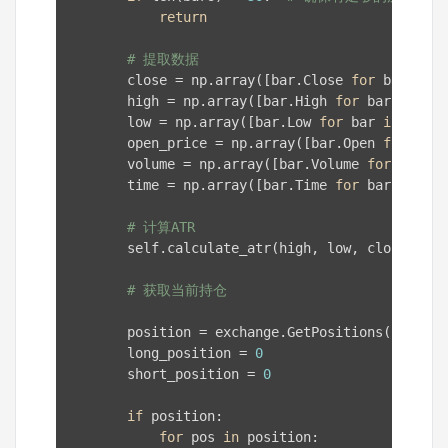
return
# 提取数据
        close = np.array([bar.Close 
for
 bar 
in
 b
        high = np.array([bar.High 
for
 bar 
in
 bar
        low = np.array([bar.Low 
for
 bar 
in
 bars]
        open_price = np.array([bar.Open 
for
 bar 
        volume = np.array([bar.Volume 
for
 bar 
in
        time = np.array([bar.Time 
for
 bar 
in
 bar
# 计算ATR
        self.calculate_atr(high, low, close)

# 获取当前持仓
        position = exchange.GetPositions(self.in
        long_position = 
0
        short_position = 
0
if
 position:

for
 pos 
in
 position:
