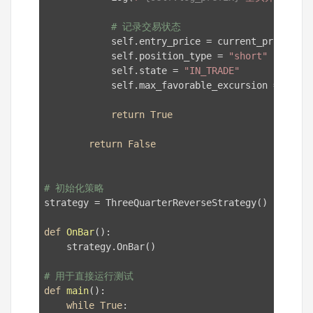
# 记录交易状态
            self.entry_price = current_price

            self.position_type = 
"short"
            self.state = 
"IN_TRADE"
            self.max_favorable_excursion = 
0
return
True
return
False
# 初始化策略
strategy = ThreeQuarterReverseStrategy()

def
OnBar
()
:
    strategy.OnBar()

# 用于直接运行测试
def
main
()
:
while
True
:
