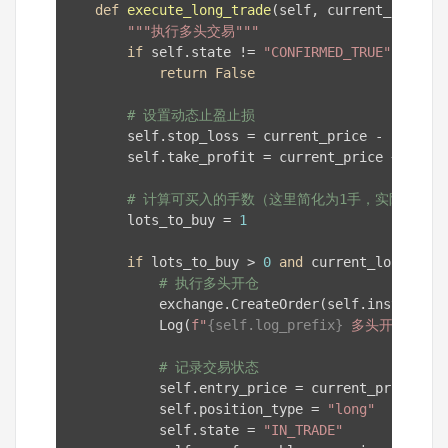
def
execute_long_trade
(self, current_price, 
"""执行多头交易"""
if
 self.state != 
"CONFIRMED_TRUE"
:

return
False
# 设置动态止盈止损
        self.stop_loss = current_price - self.st
        self.take_profit = current_price + self.
# 计算可买入的手数（这里简化为1手，实际应根
        lots_to_buy = 
1
if
 lots_to_buy > 
0
and
 current_long_posi
# 执行多头开仓
            exchange.CreateOrder(self.instrument
            Log(
f"
{self.log_prefix}
 多头开仓：数
# 记录交易状态
            self.entry_price = current_price

            self.position_type = 
"long"
            self.state = 
"IN_TRADE"