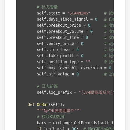
# 状态变量
        self.state = 
"SCANNING"
# 策略状态: SC
        self.days_since_signal = 
0
# 自信号产
        self.breakout_price = 
0
# 突破日收盘
        self.breakout_volume = 
0
# 突破日成交
        self.breakout_time = 
0
# 突破日时间
        self.entry_price = 
0
# 记录入场价
        self.stop_loss = 
0
# 记录止损价
        self.take_profit = 
0
# 记录止盈价
        self.position_type = 
""
# 持仓类型："l
        self.max_favorable_excursion = 
0
# 最
        self.atr_value = 
0
# 当前ATR值
# 日志前缀
        self.log_prefix = 
"[3/4阴量线反向]"
def
OnBar
(self)
:
"""每个K线周期事件"""
# 获取K线数据
        bars = exchange.GetRecords(self.instrume
if
 len(bars) < 
30
:  
# 确保有足够的历史数据