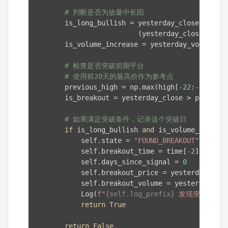
# 判断是否为放量中长阳
        is_long_bullish = yesterday_close > yest
                          (yesterday_close - yes
        is_volume_increase = yesterday_volume > 
# 检查是否突破前期平台
# 使用前20天的最高价作为参考点
        previous_high = np.max(high[
-22
:
-2
])

        is_breakout = yesterday_close > previous_
# 如果满足突破条件，记录这个突破日
if
 is_long_bullish 
and
 is_volume_increas
            self.state = 
"FOUND_BREAKOUT"
            self.breakout_time = time[
-2
]  
# 记
            self.days_since_signal = 
0
            self.breakout_price = yesterday_close
            self.breakout_volume = yesterday_volu
            Log(
f"
{self.log_prefix}
 发现突破形态
return
True
return
False