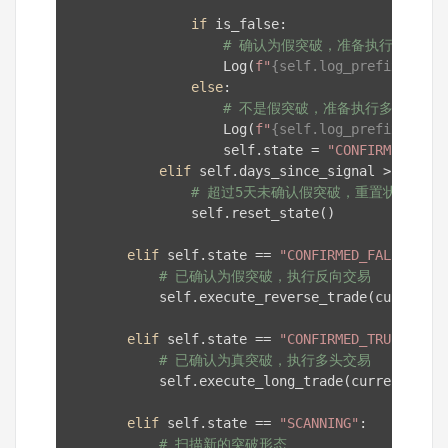
if
 is_false:

# 确认为假突破，准备执行空头交
                    Log(
f"
{self.log_prefix}
 确认
else
:

# 不是假突破，准备执行多头交易
                    Log(
f"
{self.log_prefix}
 确认
                    self.state = 
"CONFIRMED_TRUE
elif
 self.days_since_signal > 
5
:

# 超过5天未确认假突破，重置状态
                self.reset_state()

elif
 self.state == 
"CONFIRMED_FALSE"
:

# 已确认为假突破，执行反向交易
            self.execute_reverse_trade(current_p
elif
 self.state == 
"CONFIRMED_TRUE"
:

# 已确认为真突破，执行多头交易
            self.execute_long_trade(current_pric
elif
 self.state == 
"SCANNING"
:

# 扫描新的突破形态