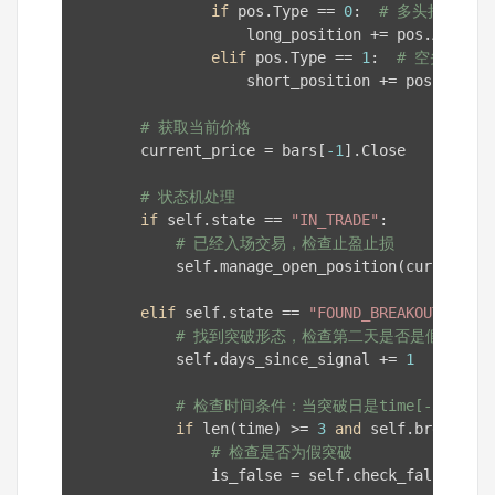
if
 pos.Type == 
0
:  
# 多头持仓
                    long_position += pos.Amount

elif
 pos.Type == 
1
:  
# 空头持仓
                    short_position += pos.Amount

# 获取当前价格
        current_price = bars[
-1
].Close

# 状态机处理
if
 self.state == 
"IN_TRADE"
:

# 已经入场交易，检查止盈止损
            self.manage_open_position(current_pr
elif
 self.state == 
"FOUND_BREAKOUT"
:

# 找到突破形态，检查第二天是否是假突破
            self.days_since_signal += 
1
# 检查时间条件：当突破日是time[-3]时，检
if
 len(time) >= 
3
and
 self.breakout_
# 检查是否为假突破
                is_false = self.check_false_brea