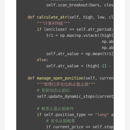
            self.scan_breakout(bars, close, high
def
calculate_atr
(self, high, low, close)
:
"""计算ATR值"""
if
 len(close) >= self.atr_period:

            tr1 = np.max(np.vstack((high[
1
:] - l
                                    np.abs(high[
                                    np.abs(low[
1
            self.atr_value = np.mean(tr1[-self.a
else
:

            self.atr_value = (high[
-1
] - low[
-1
]
def
manage_open_position
(self, current_price
"""管理已开仓位的止盈止损"""
# 更新动态止损位
        self.update_dynamic_stops(current_price)

# 检查止盈止损条件
if
 self.position_type == 
"long"
and
 long
# 多头止损检查
if
 current_price <= self.stop_loss:
