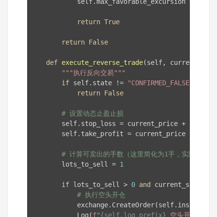
            self.max_favorable_excursion = 
0
return
True
return
False
def
execute_reverse_trade
(self, current_pric
"""执行反向交易"""
if
 self.state != 
"CONFIRMED_FALSE"
:

return
False
# 设置动态止盈止损
        self.stop_loss = current_price + self.st
        self.take_profit = current_price - self.
# 计算可卖出的手数（这里简化为1手，实际应根
        lots_to_sell = 
1
if
 lots_to_sell > 
0
and
 current_short_po
# 执行空头开仓
            exchange.CreateOrder(self.instrument
            Log(
f"
{self.log_prefix}
 空头开仓：数