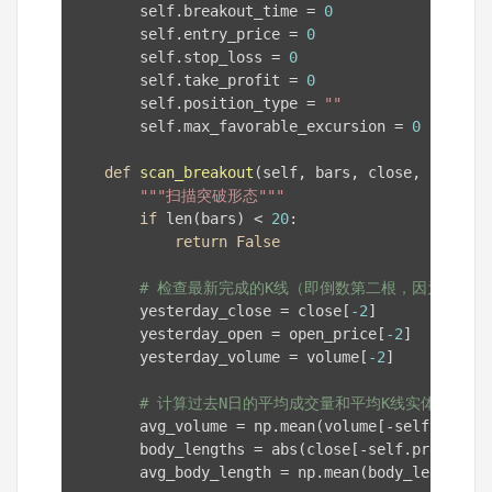
        self.breakout_time = 
0
        self.entry_price = 
0
        self.stop_loss = 
0
        self.take_profit = 
0
        self.position_type = 
""
        self.max_favorable_excursion = 
0
def
scan_breakout
(self, bars, close, high, o
"""扫描突破形态"""
if
 len(bars) < 
20
:

return
False
# 检查最新完成的K线（即倒数第二根，因为最后
        yesterday_close = close[
-2
]

        yesterday_open = open_price[
-2
]

        yesterday_volume = volume[
-2
]

# 计算过去N日的平均成交量和平均K线实体长度
        avg_volume = np.mean(volume[-self.previo
        body_lengths = abs(close[-self.previous_
        avg_body_length = np.mean(body_lengths)
