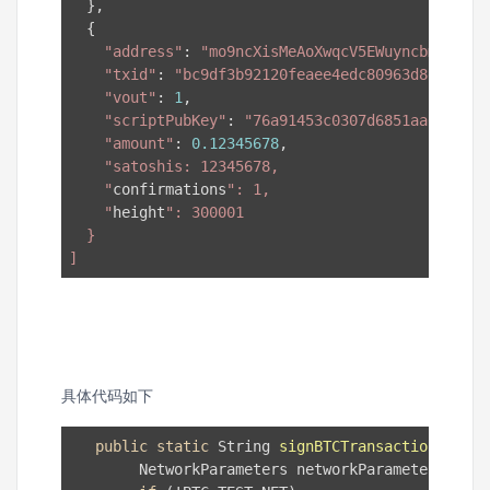
  },

  {

"address"
: 
"mo9ncXisMeAoXwqcV5EWuyncbmCcQN4r
"txid"
: 
"bc9df3b92120feaee4edc80963d8ed59d6a
"vout"
: 
1
,

"scriptPubKey"
: 
"76a91453c0307d6851aa0ce7825
"amount"
: 
0.12345678
,

"satoshis: 12345678,

    "
confirmations
": 1,

    "
height
": 300001

  }

]
具体代码如下
public
static
 String 
signBTCTransactionData
(
@
        NetworkParameters networkParameters = 
nu