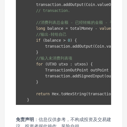
        transaction.addOutput(Coin.valueOf(
value
// transaction.
//消费列表总金额 - 已经转账的金额 - 手续费
long
 balance = totalMoney - 
value
 - fee;

//输出-转给自己
if
 (balance > 
0
) {

            transaction.addOutput(Coin.valueOf(b
        }

//输入未消费列表项
for
 (UTXO utxo : utxos) {

            TransactionOutPoint outPoint = 
new
 T
            transaction.addSignedInput(outPoint,
        }

return
 Hex.toHexString(transaction.bitco
    }
免责声明
：信息仅供参考，不构成投资及交易建
议。投资者据此操作，风险自担。