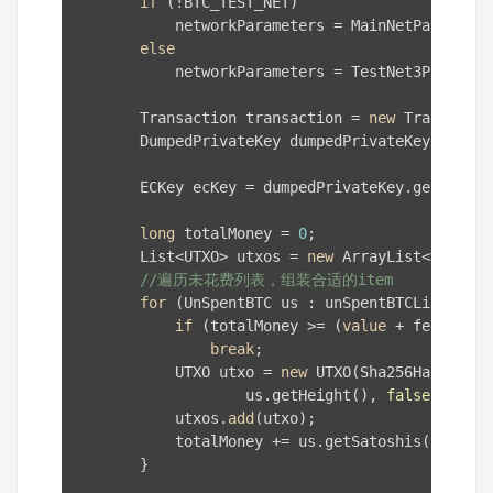
if
 (!BTC_TEST_NET)

            networkParameters = MainNetParams.
ge
else
            networkParameters = TestNet3Params.
g
        Transaction transaction = 
new
 Transactio
        DumpedPrivateKey dumpedPrivateKey = Dump
        ECKey ecKey = dumpedPrivateKey.getKey();

long
 totalMoney = 
0
;

        List<UTXO> utxos = 
new
 ArrayList<>();

//遍历未花费列表，组装合适的item
for
 (UnSpentBTC us : unSpentBTCList) {

if
 (totalMoney >= (
value
 + fee))

break
;

            UTXO utxo = 
new
 UTXO(Sha256Hash.wrap
                    us.getHeight(), 
false
, 
new
 S
            utxos.
add
(utxo);

            totalMoney += us.getSatoshis();

        }
