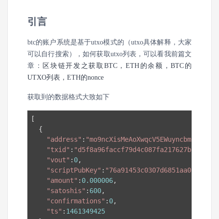
引言
btc的账户系统是基于utxo模式的（utxo具体解释，大家
可以自行搜索），如何获取utxo列表，可以看我前篇文
章：
区块链开发之获取BTC，ETH的余额，BTC的
UTXO列表，ETH的nonce
获取到的数据格式大致如下
[

  {

"address"
:
"mo9ncXisMeAoXwqcV5EWuyncbmCcQN4rV
"txid"
:
"d5f8a96faccf79d4c087fa217627bb1120e8
"vout"
:
0
,

"scriptPubKey"
:
"76a91453c0307d6851aa0ce7825b
"amount"
:
0.000006
,

"satoshis"
:
600
,

"confirmations"
:
0
,

"ts"
:
1461349425