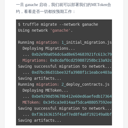
一旦 ganache 启动，我们就可以部署我们的METoken合
约，看看是否一切都按预期工作：
$ truffle migrate --network ganache

Using network 
'ganache'
.

Running 
migration:
1_
initial_migration.js

  Deploying Migrations...

  ... 
0xb2e90a056dc6ad8e654683921fc613c796a03b89
Migrations:
0x8cdaf0cd259887258bc13a92c0a6da92
Saving successful migration to network...

  ... 
0xd7bc86d31bee32fa3988f1c1eabce403a1b5d570
Saving artifacts...

Running 
migration:
2_
deploy_contracts.js

  Deploying METoken...

  ... 
0xbe9290d59678b412e60ed6aefedb17364f4ad297
METoken:
0x345ca3e014aaf5dca488057592ee47305d9
Saving successful migration to network...

  ... 
0xf36163615f41ef7ed8f4a8f192149a0bf633fe1a
Saving artifacts...