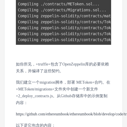
Compiling ./contracts/METoken.sol...

Compiling ./contracts/Migrations.sol...

Compiling zeppelin-solidity/contracts/math/SafeM
Compiling zeppelin-solidity/contracts/Token/ERC2
Compiling zeppelin-solidity/contracts/Token/ERC2
Compiling zeppelin-solidity/contracts/Token/ERC2
Compiling zeppelin-solidity/contracts/Token/ERC2
如你所见，+truffle+包含了OpenZeppelin库的必要依赖
关系，并编译了这些契约。
我们建立一个migration脚本，部署 METoken+合约。在
+METoken/migrations+文件夹中创建一个新文件
+2_deploy_contracts.js。从Github存储库中的示例复制
内容：
https://github.com/ethereumbook/ethereumbook/blob/develop/code/tr
以下是它包含的内容：