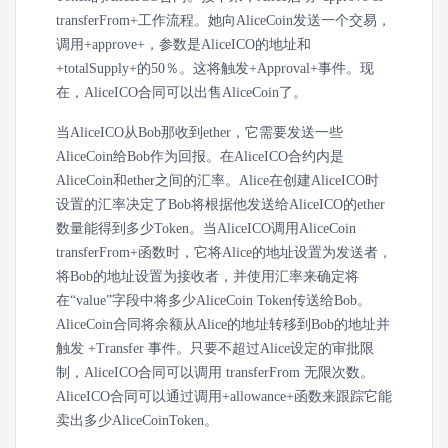
transferFrom+工作流程。她向AliceCoin发送一个交易，
调用+approve+，参数是AliceICO的地址和
+totalSupply+的50％。这将触发+Approval+事件。现
在，AliceICO合同可以出售AliceCoin了。
当AliceICO从Bob那收到ether，它需要发送一些
AliceCoin给Bob作为回报。在AliceICO合约内是
AliceCoin和ether之间的汇率。Alice在创建AliceICO时
设置的汇率决定了Bob将根据他发送给AliceICO的ether
数量能得到多少Token。当AliceICO调用AliceCoin
transferFrom+函数时，它将Alice的地址设置为发送者，
将Bob的地址设置为接收者，并使用汇率来确定将
在“value”字段中将多少AliceCoin Token传送给Bob。
AliceCoin合同将余额从Alice的地址转移到Bob的地址并
触发 +Transfer 事件。只要不超过Alice设定的审批限
制，AliceICO合同可以调用 transferFrom 无限次数。
AliceICO合同可以通过调用+allowance+函数来跟踪它能
卖出多少AliceCoinToken。