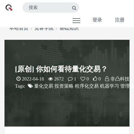
登录
注册
本站首页
宽客学院
基础知识
[原创] 你如何看待量化交易？
2022-04-18
2672
1
0
0
非凸科技
Tags:
量化交易
投资策略
程序化交易
机器学习
管理