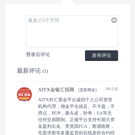
0
3
0
登录
后评论
发布评论
文章
关注
粉丝
最新评论
(1)
4年之前
ATFX金银汇招商
[宽客网友]:
ATFX外汇黄金平台诚招个人公司资管
机构代理，佣金平仓就反。不卡盘，不
滑点，对冲，拨头皮，秒单，EA等无
任何交易限制。正规平台支持长期大资
金盈利出金。受英国FCA，塞浦路斯，
毛里求斯等多重监管的在线差价合约经