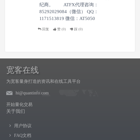
纪商。 ATFX代理咨询：
85292029084（微信） QQ：
1171513819 微信：AT5050
回复
赞 (
0
)
踩 (
0
)
宽客在线
为宽客量身打造的资讯和在线工具平台
hi@quantinfo.com
开始量化交易
关于我们
用户协议
FAQ文档