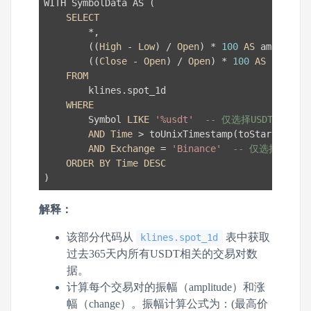
WITH SymbolData AS (

SELECT
        *,

        ((
High
 - 
Low
) / 
Open
) * 
100
AS
 amplitude
        ((
Close
 - 
Open
) / 
Open
) * 
100
AS
change
FROM
        klines.spot_1d

WHERE
        Symbol 
LIKE
'%usdt'
-- 仅选择USDT相关交
AND
Time
 > toUnixTimestamp(toStartOfDay(
AND
Exchange
 = 
'Binance'
-- 仅选择Bina
ORDER
BY
Time
DESC
解释：
该部分代码从
表中获取
klines.spot_1d
过去365天内所有USDT相关的交易对数
据。
计算每个交易对的振幅（amplitude）和涨
幅（change）。振幅计算公式为：(最高价