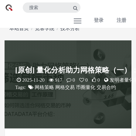
登录
注册
本站首页
宽客学院
技术分析
[原创] 量化分析助力网格策略（一）
2025-11-20
917
0
0
0
发明者量化
Tags:
网格策略
网格交易
币圈量化
交易合约