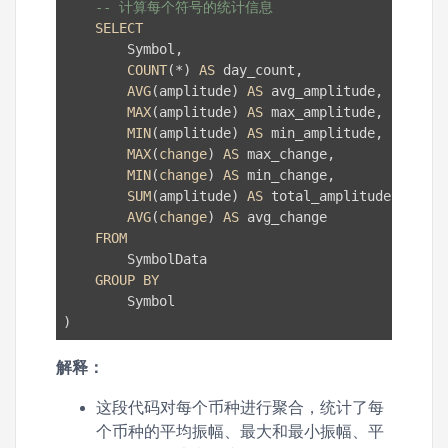
-- 计算每个符号的统计信息
SELECT
        Symbol,

COUNT
(*) 
AS
 day_count,

AVG
(amplitude) 
AS
 avg_amplitude,

MAX
(amplitude) 
AS
 max_amplitude,

MIN
(amplitude) 
AS
 min_amplitude,

MAX
(
change
) 
AS
 max_change,

MIN
(
change
) 
AS
 min_change,

SUM
(amplitude) 
AS
 total_amplitude,

AVG
(
change
) 
AS
 avg_change

FROM
        SymbolData

GROUP
BY
        Symbol

解释：
这段代码对每个币种进行聚合，统计了每
个币种的平均振幅、最大和最小振幅、平