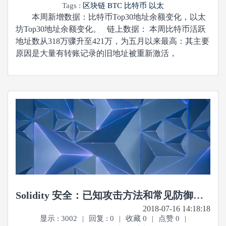
Tags :
区块链
BTC
比特币
以太
本周新增数据：比特币Top30地址余额变化，以太
坊Top30地址余额变化。 链上数据： 本周比特币活跃
地址数从318万骤升至421万，为五月以来最高：其主要
原因是大量有转账记录的旧地址被重新激活，
Solidity 安全：已知攻击方法和常见防御模式综合列表
2018-07-16 14:18:18
显示 : 3002
|
回复 : 0
|
收藏 0
|
点赞 0
|