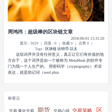
周鸿祎：超级棒的区块链文章
2018-06-01 15:31:20
显示 : 3029
|
回复 : 0
|
收藏 0
|
点赞 0
|
Tags :
区块链
比特币
以太
这组词序并没有任何意义，真正让它们有价值的地
方在于，这个词序是由一个被称为 MetaMask 的软件专
门为我一个人生产的。 用密码学（cryptography）术语
表达，就是助记词（seed phra
标签云
期货
区
交易策略
交易
量化交易
交易心得