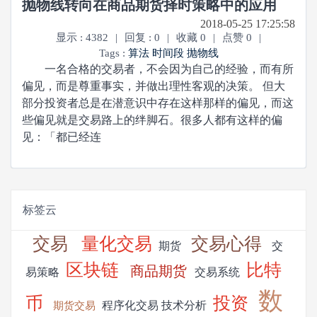
抛物线转向在商品期货择时策略中的应用
2018-05-25 17:25:58
显示 : 4382
|
回复 : 0
|
收藏 0
|
点赞 0
|
Tags :
算法
时间段
抛物线
一名合格的交易者，不会因为自己的经验，而有所
偏见，而是尊重事实，并做出理性客观的决策。 但大
部分投资者总是在潜意识中存在这样那样的偏见，而这
些偏见就是交易路上的绊脚石。很多人都有这样的偏
见：「都已经连
标签云
交易
量化交易
交易心得
期货
交
区块链
比特
商品期货
易策略
交易系统
数
币
投资
程序化交易
技术分析
期货交易