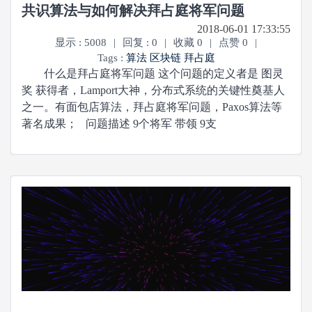
共识算法与如何解决拜占庭将军问题
2018-06-01 17:33:55
显示 : 5008
|
回复 : 0
|
收藏 0
|
点赞 0
|
Tags :
算法
区块链
拜占庭
什么是拜占庭将军问题 这个问题的定义者是 图灵
奖 获得者，Lamport大神，分布式系统的关键性奠基人
之一。有面包店算法，拜占庭将军问题，Paxos算法等
著名成果； 问题描述 9个将军 带领 9支