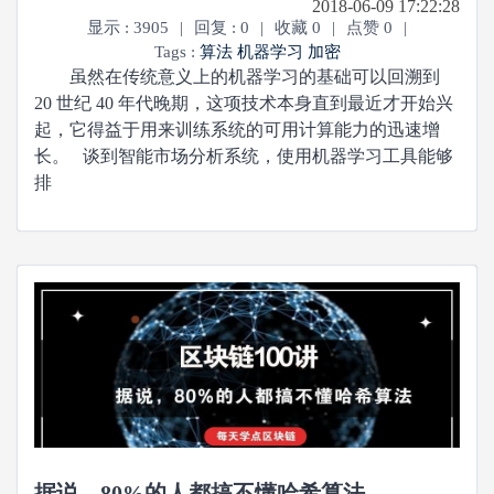
2018-06-09 17:22:28
显示 : 3905
|
回复 : 0
|
收藏 0
|
点赞 0
|
Tags :
算法
机器学习
加密
虽然在传统意义上的机器学习的基础可以回溯到
20 世纪 40 年代晚期，这项技术本身直到最近才开始兴
起，它得益于用来训练系统的可用计算能力的迅速增
长。 谈到智能市场分析系统，使用机器学习工具能够
排
据说，80%的人都搞不懂哈希算法