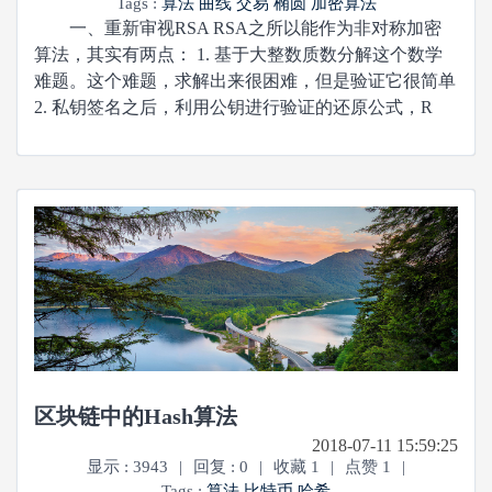
Tags :
算法
曲线
交易
椭圆
加密算法
一、重新审视RSA RSA之所以能作为非对称加密
算法，其实有两点： 1. 基于大整数质数分解这个数学
难题。这个难题，求解出来很困难，但是验证它很简单
2. 私钥签名之后，利用公钥进行验证的还原公式，R
区块链中的Hash算法
2018-07-11 15:59:25
显示 : 3943
|
回复 : 0
|
收藏 1
|
点赞 1
|
Tags :
算法
比特币
哈希