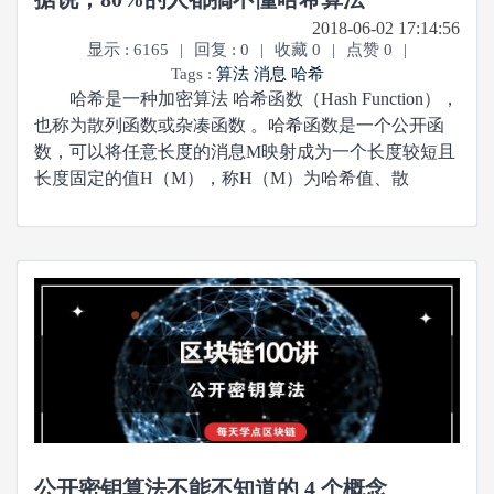
2018-06-02 17:14:56
显示 : 6165
|
回复 : 0
|
收藏 0
|
点赞 0
|
Tags :
算法
消息
哈希
哈希是一种加密算法 哈希函数（Hash Function），
也称为散列函数或杂凑函数 。哈希函数是一个公开函
数，可以将任意长度的消息M映射成为一个长度较短且
长度固定的值H（M），称H（M）为哈希值、散
公开密钥算法不能不知道的 4 个概念