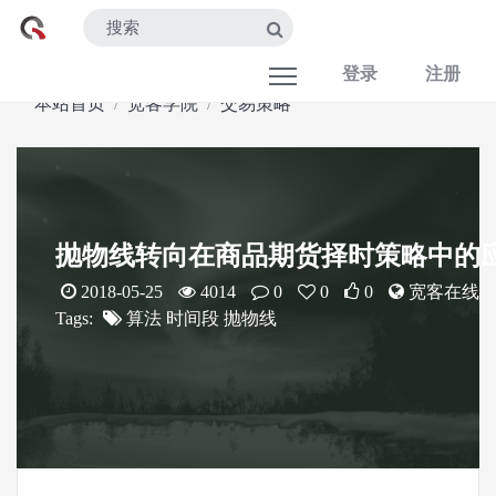
登录
注册
本站首页
宽客学院
交易策略
抛物线转向在商品期货择时策略中的
2018-05-25
4014
0
0
0
宽客在线
Tags:
算法
时间段
抛物线