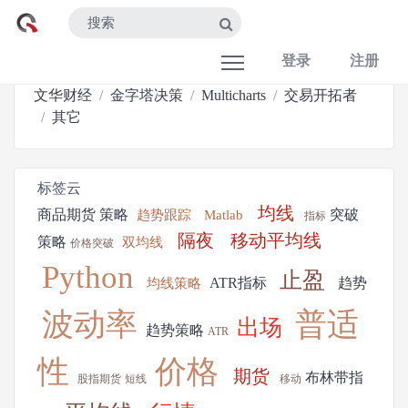
登录
注册
文华财经
金字塔决策
Multicharts
交易开拓者
其它
标签云
均线
商品期货
策略
突破
趋势跟踪
Matlab
指标
隔夜
移动平均线
策略
双均线
价格突破
Python
止盈
ATR指标
趋势
均线策略
波动率
普适
出场
趋势策略
ATR
性
价格
期货
布林带指
股指期货
短线
移动