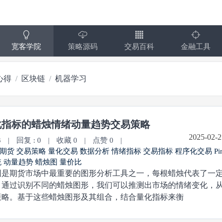
宽客学院
策略源码
交易百科
金融工具
心得
区块链
机器学习
化指标的蜡烛情绪动量趋势交易策略
2025-02-2
3
|
回复 : 0
|
收藏 0
|
点赞 0
|
期货
交易策略
量化交易
数据分析
情绪指标
交易指标
程序化交易
P
统
动量趋势
蜡烛图
量价比
期货市场中最重要的图形分析工具之一，每根蜡烛代表了一定
。通过识别不同的蜡烛图形，我们可以推测出市场的情绪变化，
策略。基于这些蜡烛图形及其组合，结合量化指标来衡