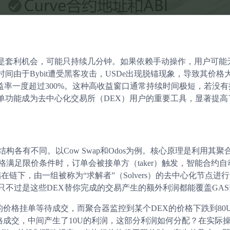
是套利机会，可能只持续几分钟。如果依赖手动操作，用户可能
由于Bybit遭受黑客攻击，USDe出现脱锚现象，导致其价格
益率一度超过300%。这种高收益窗口通常持续时间极短，若没有
单功能成为去中心化交易所（DEX）用户的重要工具，显著提高
各有不同。以Cow Swap和Odos为例。核心原理是利用其聚
满足限价条件时，订单会被接单方（taker）触发，智能合约自
在链下，由一组被称为“求解者”（Solvers）的去中心化节点进
只不过是这些DEX替你完成的交易产生的额外利润都能覆盖GAS
的价格挂单等待成交，而聚合器监控到某个DEX的价格下跌到80
格成交，中间产生了10U的利润，这部分利润如何分配？在实际