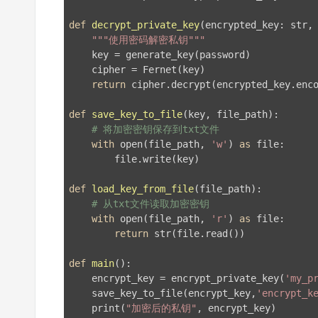
def
decrypt_private_key
(encrypted_key: str,
"""使用密码解密私钥"""
    key = generate_key(password)

    cipher = Fernet(key)

return
 cipher.decrypt(encrypted_key.enco
def
save_key_to_file
(key, file_path)
:
# 将加密密钥保存到txt文件
with
 open(file_path, 
'w'
) 
as
 file:

        file.write(key) 

def
load_key_from_file
(file_path)
:
# 从txt文件读取加密密钥
with
 open(file_path, 
'r'
) 
as
 file:

return
 str(file.read())

def
main
()
:
    encrypt_key = encrypt_private_key(
'my_p
    save_key_to_file(encrypt_key,
'encrypt_k
    print(
"加密后的私钥"
, encrypt_key)
