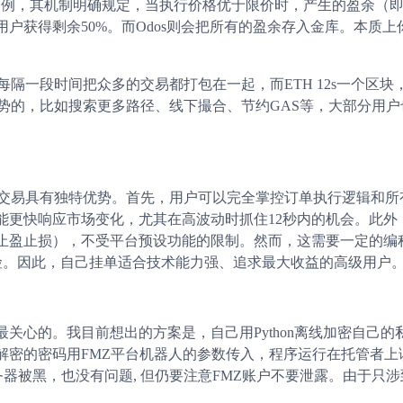
ap为例，其机制明确规定，当执行价格优于限价时，产生的盈余（
%，用户获得剩余50%。而Odos则会把所有的盈余存入金库。本质上
隔一段时间把众多的交易都打包在一起，而ETH 12s一个区块
势的，比如搜索更多路径、线下撮合、节约GAS等，大部分用户
接交易具有独特优势。首先，用户可以完全掌控订单执行逻辑和所
能更快响应市场变化，尤其在高波动时抓住12秒内的机会。此外
止盈止损），不受平台预设功能的限制。然而，这需要一定的编
险。因此，自己挂单适合技术能力强、追求最大收益的高级用户
关心的。我目前想出的方案是，自己用Python离线加密自己的
解密的密码用FMZ平台机器人的参数传入，程序运行在托管者上
器被黑，也没有问题, 但仍要注意FMZ账户不要泄露。由于只涉