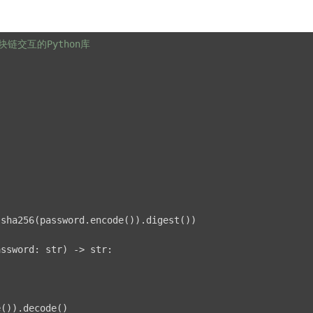
区块链交互的Python库
sha256(password.encode()).digest())

assword: str)
 -> str:
()).decode()
