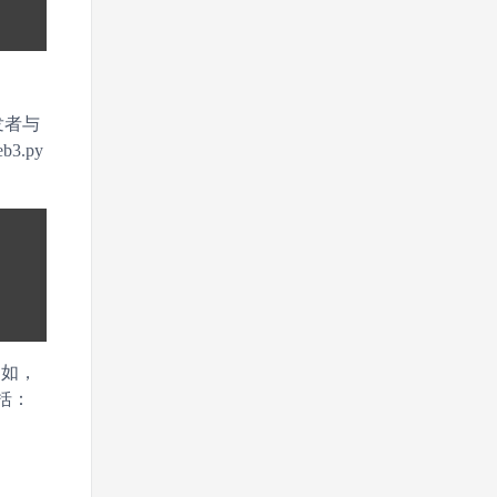
发者与
.py
例如，
括：