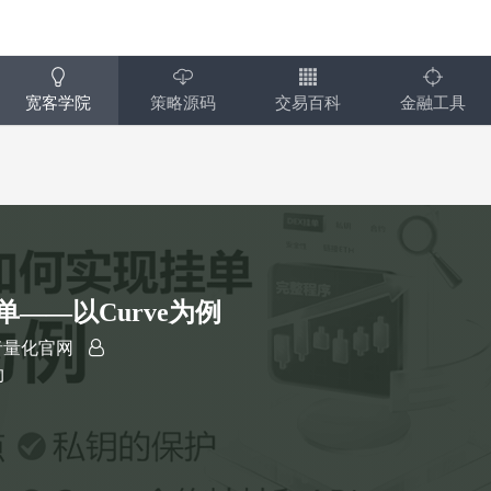
宽客学院
策略源码
交易百科
金融工具
——以Curve为例
者量化官网
约