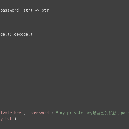
 password: str)
 -> str:
de()).decode()

rivate_key'
, 
'password'
) 
# my_private_key是自己的私钥，p
ey.txt'
)
