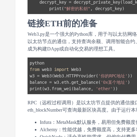
    decrypt_key = decrypt_private_key(load_
        print(
"解密的私钥"
链接ETH前的准备
Web3.py是一个强大的Python库，用于与以太坊网络
以太坊节点的通信，支持查询余额、调用智能合约、发
成为构建DApp或自动化交易的理想工具。
from
 web3 
import
 Web3

w3 = Web3(Web3.HTTPProvider(
'你的RPC地址'
))

balance = w3.eth.get_balance(
'0x某个地址'
)

print(w3.from_wei(balance, 
'ether'
RPC（远程过程调用）是以太坊节点提供的通信接口，通
eth_blockNumber可查询最新区块高度。由
Infura：MetaMask默认服务，易用但免费
Alchemy：性能优越，免费额度高，支持更
QuickNode：适合高性能需求，但偏向付费