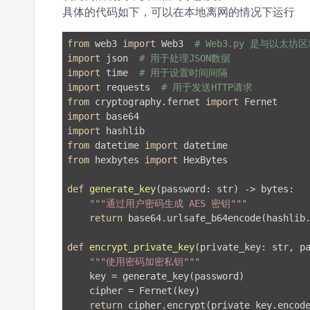
具体的代码如下，可以在本地离网的情况下运行
from
 web3 
import
 Web3  
# Web3.py 是与以太坊
import
 json  
# 用于处理JSON数据
import
 time  
# 用于设置时间间隔
import
 requests  
# 用于发送HTTP请求
from
 cryptography.fernet 
import
import
import
from
 datetime 
import
from
 hexbytes 
import
 HexBytes

def
generate_key
(password: str)
 -> bytes:
"""通过用户密码生成 AES 密钥"""
return
 base64.urlsafe_b64encode(hashlib.
def
encrypt_private_key
(private_key: str, p
"""使用密码加密私钥"""
    key = generate_key(password)

    cipher = Fernet(key)

return
 cipher.encrypt(private_key.encode