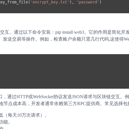
key_from_file(
'encrypt_key.txt'
), 
'password'
)

交互。通过以下命令安装：pip install web3。它的作用是简化开
送交易等操作。例如，检查账户余额只需几行代码,这使得Web3
过HTTP或WebSocket协议发送JSON请求与区块链交互。
于运行本地节点成本高，开发者通常依赖第三方RPC提供商。常见选择包
额度低（每天10万次请求）。
多功能。
用户。