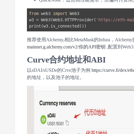
from
 web3 
import
 Web3

w3 = Web3(Web3.HTTPProvider(
'https://eth-m
推荐使用Alchemy,相比MetaMask的Infura，Al
mainnet.g.alchemy.com/v2/你的API密钥
,配置到Web
Curve合约地址和ABI
以sDAI/sUSDe的Crve池子为例
https://curve.fi/dex/e
的地址，以及池子的地址。