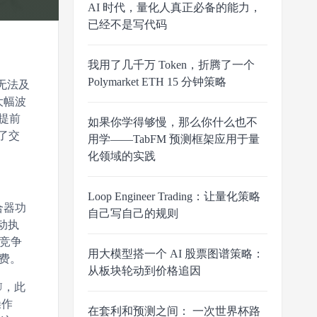
AI 时代，量化人真正必备的能力，
已经不是写代码
我用了几千万 Token，折腾了一个
Polymarket ETH 15 分钟策略
无法及
大幅波
提前
如果你学得够慢，那么你什么也不
了交
用学——TabFM 预测框架应用于量
化领域的实践
Loop Engineer Trading：让量化策略
合器功
自己写自己的规则
动执
行竞争
用大模型搭一个 AI 股票图谱策略：
费。
从板块轮动到价格追因
U，此
操作
在套利和预测之间： 一次世界杯路