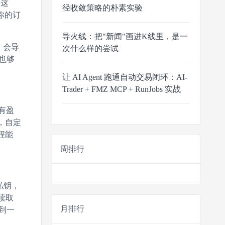
即这
径收敛策略的朴素实验
你的订
导火线：把"新闻"画进K线里，是一
，会导
次什么样的尝试
也够
让 AI Agent 跑通自动交易闭环：AI-
Trader + FMZ MCP + RunJobs 实战
有盈
，自定
程能
。
周排行
私钥，
读取
月排行
到一