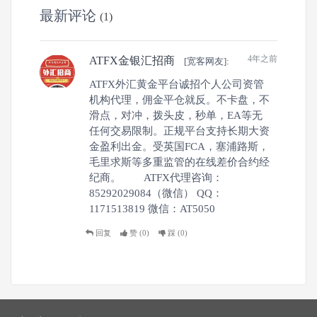
最新评论
(1)
4年之前
ATFX金银汇招商
[宽客网友]:
ATFX外汇黄金平台诚招个人公司资管
机构代理，佣金平仓就反。不卡盘，不
滑点，对冲，拨头皮，秒单，EA等无
任何交易限制。正规平台支持长期大资
金盈利出金。受英国FCA，塞浦路斯，
毛里求斯等多重监管的在线差价合约经
纪商。 ATFX代理咨询：
85292029084（微信） QQ：
1171513819 微信：AT5050
回复
赞 (
0
)
踩 (
0
)