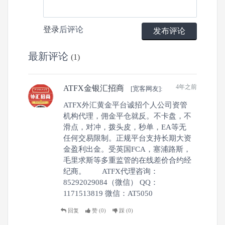
0
3
0
登录
后评论
发布评论
文章
关注
粉丝
最新评论
(1)
4年之前
ATFX金银汇招商
[宽客网友]:
ATFX外汇黄金平台诚招个人公司资管
机构代理，佣金平仓就反。不卡盘，不
滑点，对冲，拨头皮，秒单，EA等无
任何交易限制。正规平台支持长期大资
金盈利出金。受英国FCA，塞浦路斯，
毛里求斯等多重监管的在线差价合约经
纪商。 ATFX代理咨询：
85292029084（微信） QQ：
1171513819 微信：AT5050
回复
赞 (
0
)
踩 (
0
)