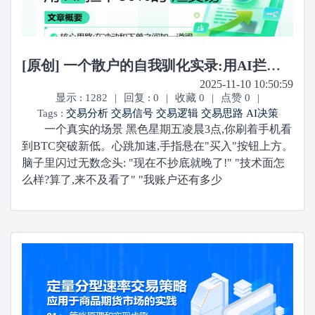
[原创] 一个散户的自我驯化实录:用AI拦下80%的烂交易
2025-11-10 10:50:59
显示 : 1282
|
回复 : 0
|
收藏 0
|
点赞 0
|
Tags :
交易分析
交易信号
交易逻辑
交易思路
AI决策
一个真实的场景 黑色星期五凌晨3点,你刷着手机看
到BTC突破新低。心跳加速,手指悬在"买入"按钮上方。
脑子里闪过无数念头: "现在不抄底就晚了!" "技术面怎
么样?算了,来不及看了" "我账户还有多少