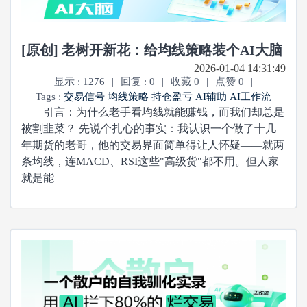
[原创] 老树开新花：给均线策略装个AI大脑
2026-01-04 14:31:49
显示 : 1276
|
回复 : 0
|
收藏 0
|
点赞 0
|
Tags :
交易信号
均线策略
持仓盈亏
AI辅助
AI工作流
引言：为什么老手看均线就能赚钱，而我们却总是
被割韭菜？ 先说个扎心的事实：我认识一个做了十几
年期货的老哥，他的交易界面简单得让人怀疑——就两
条均线，连MACD、RSI这些"高级货"都不用。但人家
就是能