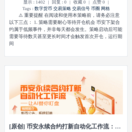
显示 : 1402
|
回复 : 0
|
收藏 0
|
点赞 0
|
Tags :
数字货币
交易策略
交易信号
币圈
网格
⚠️ 重要提醒 在阅读和使用本策略前，请务必注意
以下三点： 1. 策略需要耐心等待开仓机会 币安下架合
约属于低频事件，并非每天都会发生。策略启动后可能
需要等待数天甚至更长时间才会触发首次开仓，运行期
间
[原创] 币安永续合约打新自动化工作流：让AI替你盯盘