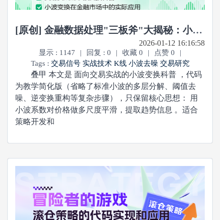
[原创] 金融数据处理"三板斧"大揭秘：小波变换到底是个啥？
2026-01-12 16:16:58
显示 : 1147
|
回复 : 0
|
收藏 0
|
点赞 0
|
Tags :
交易信号
实战技术
K线
小波去噪
交易研究
叠甲 本文是 面向交易实战的小波变换科普 ，代码
为教学简化版（省略了标准小波的多层分解、阈值去
噪、逆变换重构等复杂步骤），只保留核心思想： 用
小波系数对价格做多尺度平滑，提取趋势信息 。适合
策略开发和