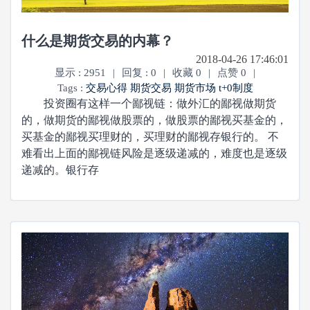
什么是期货交易的内幕？
2018-04-26 17:46:01
显示 : 2951
|
回复 : 0
|
收藏 0
|
点赞 0
|
Tags :
交易心得
期货交易
期货市场
t+0制度
投资圈有这样一个鄙视链：做外汇的鄙视做期货
的，做期货的鄙视做股票的，做股票的鄙视买基金的，
买基金的鄙视买理财的，买理财的鄙视存银行的。 不
难看出上面的鄙视链风险是逐级递减的，难度也是逐级
递减的。银行存