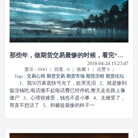
那些年，做期货交易最惨的时候，看完“嚎啕大哭”...
2018-04-24 15:23:47
显示 : 3943
|
回复 : 0
|
收藏 1
|
点赞 0
|
Tags :
交易心得
期货交易
期货市场
期货历程
期货论坛
1、我50万家底快亏光了，欲哭无泪 2、就是惨到
饭没钱吃,电话缴不起电话费已经停机,整天走在路上像
僵尸 3、心理很难受，钱也不是小事 4、太难受了，
简直不想活了 5、和赌徒最惨的样子一