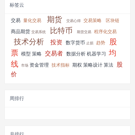
标签云
期货
交易
量化交易
交易策略
区块链
交易心得
比特币
商品期货
程序化交易
交易系统
期货交易
技术分析
股
投资
数字货币
趋势
止损
票
均
交易者
模型
策略
数据分析
机器学习
线
股
资金管理
期权
策略设计
算法
技术指标
市场
价
周排行
月排行