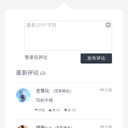
0
5
1
登录
后评论
发布评论
文章
关注
粉丝
最新评论
(2)
8年之前
史鲁比
[宽客网友]:
0
0
1
文章
关注
粉丝
写的不错
回复
赞 (
0
)
踩 (
0
)
8年之前
咪啾q-q
[宽客网友]: