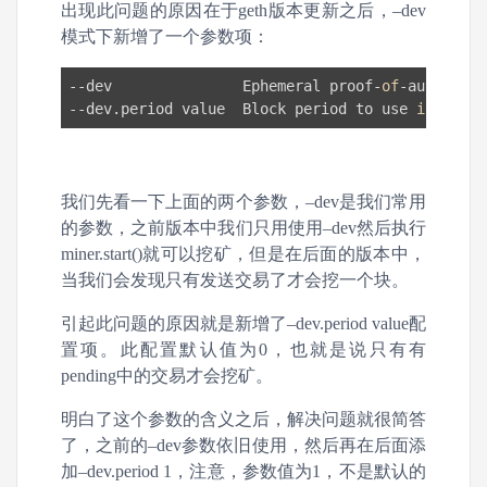
出现此问题的原因在于geth版本更新之后，–dev
模式下新增了一个参数项：
--dev               Ephemeral proof-
of
-authority
--dev.period value  Block period to use 
in
 devel
我们先看一下上面的两个参数，–dev是我们常用
的参数，之前版本中我们只用使用–dev然后执行
miner.start()就可以挖矿，但是在后面的版本中，
当我们会发现只有发送交易了才会挖一个块。
引起此问题的原因就是新增了–dev.period value配
置项。此配置默认值为0，也就是说只有有
pending中的交易才会挖矿。
明白了这个参数的含义之后，解决问题就很简答
了，之前的–dev参数依旧使用，然后再在后面添
加–dev.period 1，注意，参数值为1，不是默认的