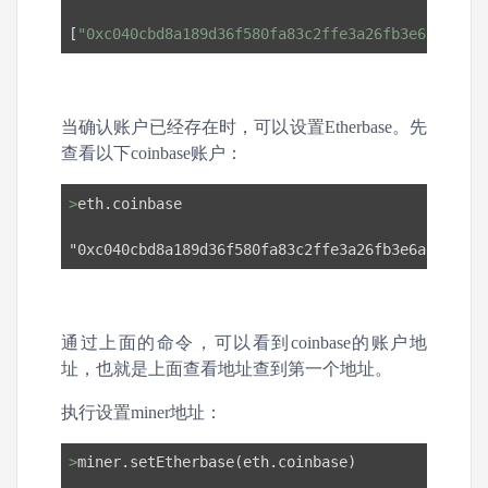
[
"0xc040cbd8a189d36f580fa83c2ffe3a26fb3e6a7e"
, 
"
当确认账户已经存在时，可以设置Etherbase。先
查看以下coinbase账户：
>
eth.coinbase
"0xc040cbd8a189d36f580fa83c2ffe3a26fb3e6a7e"
通过上面的命令，可以看到coinbase的账户地
址，也就是上面查看地址查到第一个地址。
执行设置miner地址：
>
miner.setEtherbase(eth.coinbase)