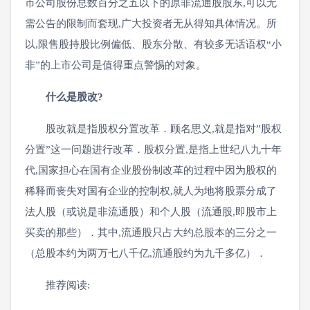
市公司股份总数百分之五以下的原非流通股股东,可以无
需公告的限制而套现,广大投资者无从得知具体情况。所
以,限售股持股比例偏低、股东分散、有较多无话语权“小
非”的上市公司是值得重点警惕的对象。
什么是股改?
股改就是指股权分置改革．顾名思义,就是指对”股权
分置”这一问题进行改革．股权分置,是指上世纪八九十年
代,国家担心在国有企业股份制改革的过程中因为股权的
稀释而丧失对国有企业的控制权,就人为地将股票分成了
法人股（或说是非流通股）和个人股（流通股,即股市上
买卖的那些）．其中,流通股只占大约总股本的三分之一
（总股本约为两万七八千亿,流通股约为九千多亿）．
推荐阅读: