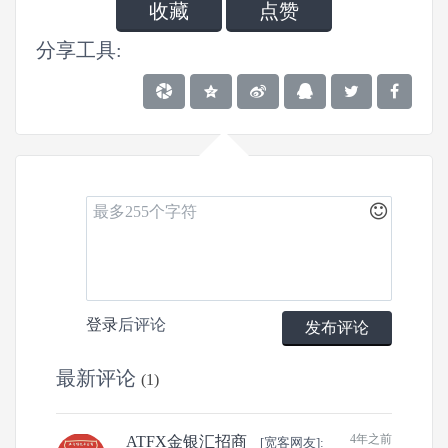
收藏
点赞
分享工具:
0
3
0
登录
后评论
发布评论
文章
关注
粉丝
最新评论
(1)
4年之前
ATFX金银汇招商
[宽客网友]: