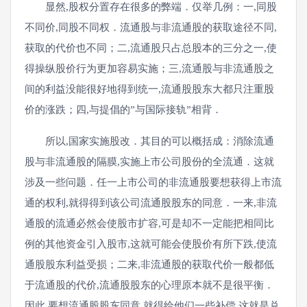
显然,股权分置存在很多的弊端．仅举几例：一,同股
不同价,同股不同权．流通股与非流通股的获取途径不同,
获取的代价也不同；二,流通股只占总股本的三分之一,使
得操纵股价行为更加容易实施；三,流通股与非流通股之
间的利益没能很好地得到统一,流通股股东大都只注重股
价的涨跌；四,与提倡的”与国际接轨”相背．
所以,国家实施股改．其目的可以概括成：消除流通
股与非流通股的隔膜,实施上市公司股份的全流通．这就
涉及一些问题．任一上市公司的非流通股要想获得上市流
通的权利,就得得到该公司流通股股东的同意．一来,非流
通股的流通必然会使股市扩容,可是却不一定能把相同比
例的其他资金引入股市,这就可能会使股价有所下跌,使流
通股股东利益受损；二来,非流通股的获取代价一般都低
于流通股的代价,流通股股东的心理原本就不是很平衡．
因此,要想流通股股东同意,就得给他们一些补偿,这就是兑