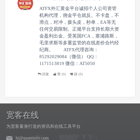
ATFX外汇黄金平台诚招个人公司资管
机构代理，佣金平仓就反。不卡盘，不
滑点，对冲，拨头皮，秒单，EA等无
任何交易限制。正规平台支持长期大资
金盈利出金。受英国FCA，塞浦路斯，
毛里求斯等多重监管的在线差价合约经
纪商。 ATFX代理咨询：
85292029084（微信） QQ：
1171513819 微信：AT5050
回复
赞 (
0
)
踩 (
0
)
宽客在线
为宽客量身打造的资讯和在线工具平台
hi@quantinfo.com