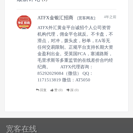
4年之前
ATFX金银汇招商
[宽客网友]:
ATFX外汇黄金平台诚招个人公司资管
机构代理，佣金平仓就反。不卡盘，不
滑点，对冲，拨头皮，秒单，EA等无
任何交易限制。正规平台支持长期大资
金盈利出金。受英国FCA，塞浦路斯，
毛里求斯等多重监管的在线差价合约经
纪商。 ATFX代理咨询：
85292029084（微信） QQ：
1171513819 微信：AT5050
回复
赞 (
0
)
踩 (
0
)
宽客在线