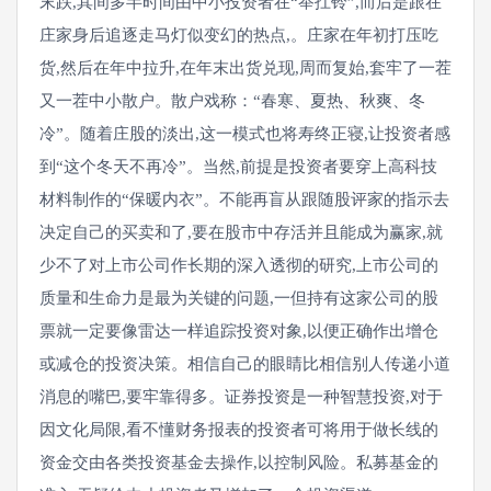
末跌,其间多半时间由中小投资者在“举扛铃”,而后是跟在
庄家身后追逐走马灯似变幻的热点,。庄家在年初打压吃
货,然后在年中拉升,在年末出货兑现,周而复始,套牢了一茬
又一茬中小散户。散户戏称：“春寒、夏热、秋爽、冬
冷”。随着庄股的淡出,这一模式也将寿终正寝,让投资者感
到“这个冬天不再冷”。当然,前提是投资者要穿上高科技
材料制作的“保暖内衣”。不能再盲从跟随股评家的指示去
决定自己的买卖和了,要在股市中存活并且能成为赢家,就
少不了对上市公司作长期的深入透彻的研究,上市公司的
质量和生命力是最为关键的问题,一但持有这家公司的股
票就一定要像雷达一样追踪投资对象,以便正确作出增仓
或减仓的投资决策。相信自己的眼睛比相信别人传递小道
消息的嘴巴,要牢靠得多。证券投资是一种智慧投资,对于
因文化局限,看不懂财务报表的投资者可将用于做长线的
资金交由各类投资基金去操作,以控制风险。私募基金的