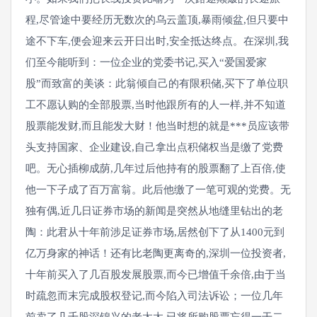
程,尽管途中要经历无数次的乌云盖顶,暴雨倾盆,但只要中
途不下车,便会迎来云开日出时,安全抵达终点。在深圳,我
们至今能听到：一位企业的党委书记,买入“爱国爱家
股”而致富的美谈：此翁倾自己的有限积储,买下了单位职
工不愿认购的全部股票,当时他跟所有的人一样,并不知道
股票能发财,而且能发大财！他当时想的就是***员应该带
头支持国家、企业建设,自己拿出点积储权当是缴了党费
吧。无心插柳成荫,几年过后他持有的股票翻了上百倍,使
他一下子成了百万富翁。此后他缴了一笔可观的党费。无
独有偶,近几日证券市场的新闻是突然从地缝里钻出的老
陶：此君从十年前涉足证券市场,居然创下了从1400元到
亿万身家的神话！还有比老陶更离奇的,深圳一位投资者,
十年前买入了几百股发展股票,而今已增值千余倍,由于当
时疏忽而末完成股权登记,而今陷入司法诉讼；一位几年