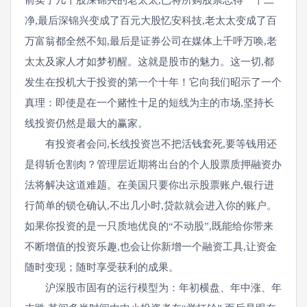
前卖了几千股深锦兴的老太太,已将所购股票忘得一干二
净,最后深锦兴变成了百元大股忆安科技,老太太变成了百
万富翁都全然不知,最后是证券公司在媒体上千呼万唤,老
太太及家人才如梦初醒。这就是股市的魅力。这一切,都
发生在投机大于投资的第一个十年！它向我们昭示了一个
真理：即使是在一个赌性十足的短线为主的市场,坚持长
线投资仍然是最大的赢家。
有投资者会问,长线投资岂不把活钱套死,要等钱用还
是得斩仓割肉？管理层近期将出台的个人股票质押融资办
法将解决这道难题。在美国只要你出示股票账户,银行进
行简单的锁仓确认,不出几小时,贷款就会进入你的账户。
如果你投资的是一只质地优良的“不动股”,既能给你带来
不断增值的投资乐趣,也会让你新增一个融资工具,让资金
随时变现；随时享受获利的成果。
沪深股市固有的运行模型为：年初横盘、年中涨、年