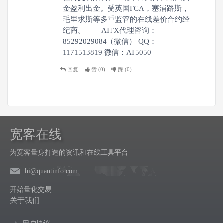
金盈利出金。受英国FCA，塞浦路斯，
毛里求斯等多重监管的在线差价合约经
纪商。 ATFX代理咨询：
85292029084（微信） QQ：
1171513819 微信：AT5050
回复
赞 (
0
)
踩 (
0
)
宽客在线
为宽客量身打造的资讯和在线工具平台
hi@quantinfo.com
开始量化交易
关于我们