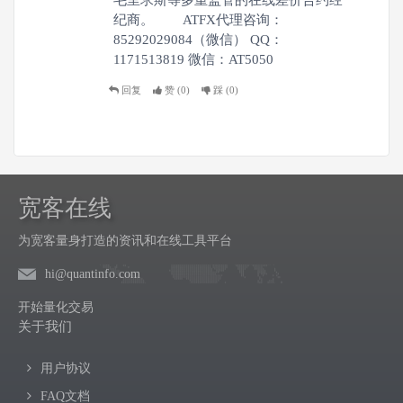
毛里求斯等多重监管的在线差价合约经
纪商。 ATFX代理咨询：
85292029084（微信） QQ：
1171513819 微信：AT5050
回复
赞 (
0
)
踩 (
0
)
宽客在线
为宽客量身打造的资讯和在线工具平台
hi@quantinfo.com
开始量化交易
关于我们
用户协议
FAQ文档