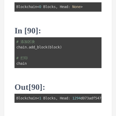
Blockchain<
0
 Blocks, Head: 
None
>
In [90]:
# 添加区块
chain.add_block(block)

# 打印
chain
Out[90]:
Blockchain<
1
 Blocks, Head: 
1294
d073adf5476db720d