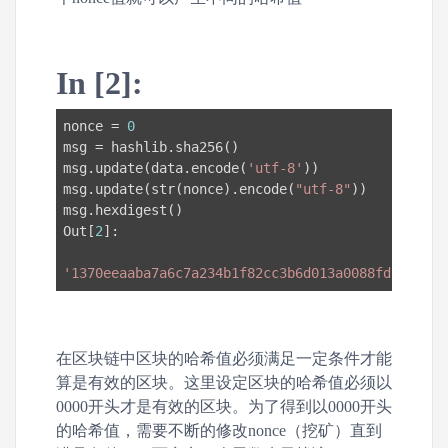
In [2]:
nonce = 
0
msg = hashlib.sha256()

msg.update(data.encode(
'utf-8'
))

msg.update(str(nonce).encode(
"utf-8"
))

msg.hexdigest()

Out[
2
]:

'1370eeaaba7a6c7a234b1f82cc3b6d013a0088fd5e16408
在区块链中区块的哈希值必须满足一定条件才能
算是有效的区块。这里设定区块的哈希值必须以
0000开头才是有效的区块。为了得到以0000开头
的哈希值，需要不断的修改nonce（挖矿）直到