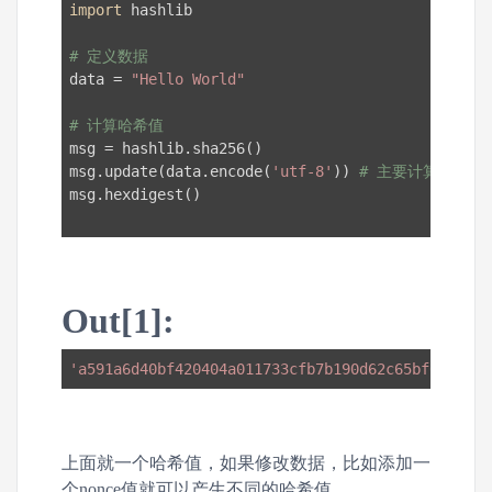
import
 hashlib

# 定义数据
data = 
"Hello World"
# 计算哈希值
msg = hashlib.sha256()

msg.update(data.encode(
'utf-8'
)) 
# 主要计算前必须
msg.hexdigest()

Out[1]:
'a591a6d40bf420404a011733cfb7b190d62c65bf0bcda32
上面就一个哈希值，如果修改数据，比如添加一
个nonce值就可以产生不同的哈希值