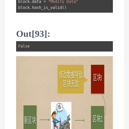
block.data = 
"Modify Data"
block.hash_is_valid()
Out[93]:
False