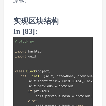
据结构。
实现区块结构
In [83]:
# block.py
import
import
 uuid

class
Block
(object)
:
def
__init__
(self, data=None, previous=None)
:
       self.identifier = uuid.uuid4().hex   
# 
       self.previous = previous            
# 父
if
 previous:

           self.previous_hash = previous.hash() 
else
:
