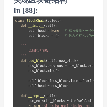
In [88]:
class
BlockChain
(object)
:
def
__init__
(self)
:
       self.head = 
None
# 指向最新的一个区块
       self.blocks = {}   
# 包含所有区块的一个字典
'''

       添加区块函数

   '''
def
add_block
(self, new_block)
:
       new_block.previous = new_block.previous

       new_block.mine()

       self.blocks[new_block.identifier] = block

       self.head = new_block

def
__repr__
(self)
:
       num_existing_blocks = len(self.blocks)

return
'Blockchain<{} Blocks, Head: {}>'
.