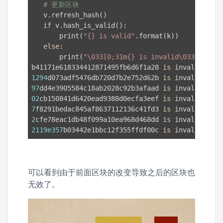
# 更新区块
   v.refresh_hash()

if
 v.hash_is_valid():

       print(
"{} is valid"
.format(k))

else
:

       print(
"\033[0;31m{} is invalid\033[0m"
.fo
b41171e618334412871495fb6d6f1a28 
is
1294
d073adf5476db720d7b2e752d62b 
is
97
dd4e3905584c18ab2028c92b3afaad 
is
02
cb150841d6420ead9388d0ecfa3eef 
is
7
f8291bedac845af8637112136c41fd3 
is
2
cfe78eac1db48f099a10ea968d468dd 
is
2119e357
b03442e1bbc12f355ffdf00c 
is
 invalid
可以看到由于前面区块的改变导致之后的区块也
无效了。