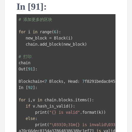
In [91]:
# 添加更多的区块
for
 i 
in
 range(
6
):

   new_block = Block(i)

   chain.add_block(new_block)

# 打印
chain

Out[
91
]:

Blockchain<
7
 Blocks, Head: 
7
f8291bedac845af86371
In [
92
]:

for
 i,v 
in
 chain.blocks.items():

if
 v.hash_is_valid():

       print(
"{} is valid"
.format(k))

else
:

       print(
"\033[0;31m{} is invalid\033[0m"
)

a70c66dec8154a37864838638bc1ef71 
is
 valid
