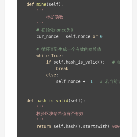
def
mine
(self)
:
'''

           挖矿函数

       '''
# 初始化nonce为0
       cur_nonce = self.nonce 
or
0
# 循环直到生成一个有效的哈希值
while
True
:

if
 self.hash_is_valid():   
# 如果生成
break
#
else
:

               self.nonce += 
1
# 若当前哈希值无
def
hash_is_valid
(self)
:
'''

       校验区块哈希值有否有效

       '''
return
 self.hash().startswith(
'0000'
)
