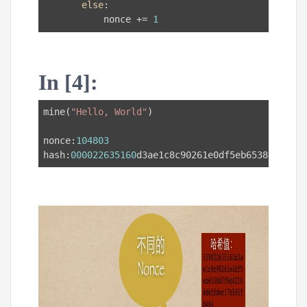
else
:

           nonce += 
1
In [4]:
mine(
"Hello, World"
)

nonce:
104803
hash:
000022635160
d3ae1c8c90261e0df5eb6538d7f6d42