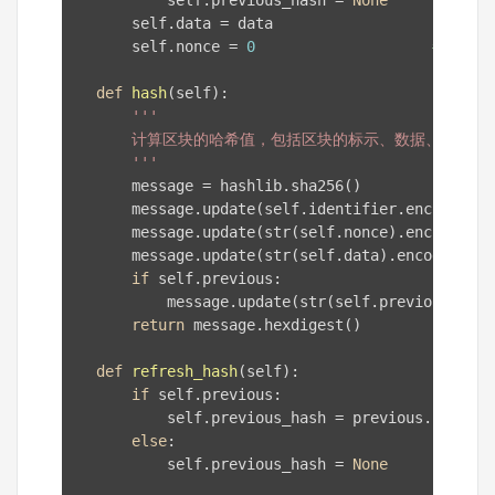
           self.previous_hash = 
None
       self.data = data                     
# 
       self.nonce = 
0
# nonc
def
hash
(self)
:
'''

       计算区块的哈希值，包括区块的标示、数据、前一区块的
       '''
       message = hashlib.sha256()

       message.update(self.identifier.encode(
'ut
       message.update(str(self.nonce).encode(
'ut
       message.update(str(self.data).encode(
'utf
if
 self.previous:

           message.update(str(self.previous_hash
return
 message.hexdigest()

def
refresh_hash
(self)
:
if
 self.previous:

           self.previous_hash = previous.hash() 
else
:

           self.previous_hash = 
None