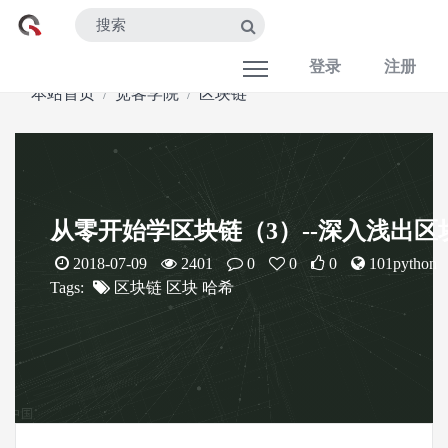
登录
注册
本站首页
宽客学院
区块链
从零开始学区块链（3）--深入浅出区
2018-07-09
2401
0
0
0
101python
Tags:
区块链
区块
哈希