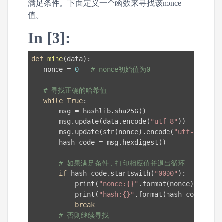
满足条件。下面定义一个函数来寻找该nonce
值。
In [3]:
def
mine
(data)
:
   nonce = 
0
# nonce初始值为0
# 寻找正确的哈希值
while
True
:

       msg = hashlib.sha256()

       msg.update(data.encode(
"utf-8"
))

       msg.update(str(nonce).encode(
"utf-8"
))

       hash_code = msg.hexdigest()

# 如果满足条件，打印相应值并退出循环
if
 hash_code.startswith(
"0000"
):

           print(
"nonce:{}"
.format(nonce))

           print(
"hash:{}"
.format(hash_code))

break
# 否则继续寻找