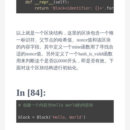
def
__repr__
(self)
:
return
'Block<identifier: {}>'
.format(sel
以上就是一个区块结构，这里的区块包含一个唯
一标识符、父节点的哈希值、nonce值和该区块
的内容字段。其中定义一个mine函数用了寻找合
适的nonce值。另外定义了一个hash_is_valid函数
用来判断这个是否以0000开头，即是否有效。下
面对这个区块结构进行初始化。
In [84]:
# 创建一个内容为hello world的内容块
block = Block(
'Hello, World'
)