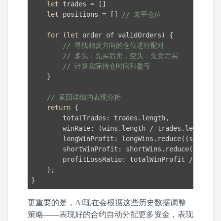
let
 trades = []

let
 positions = [] 
// 未平仓位
for
 (
let
 order 
of
 validOrders) {

// 寻找相反方向的仓位进行配对
// 多头：先买后卖，空头：先卖后买
// 计算实际持仓时间和盈亏
    }

// 返回详细的表现分析
return
 {

totalTrades
: trades.length,

winRate
: (wins.length / trades.length * 
longWinProfit
: longWins.reduce(
(
sum, t
) 
shortWinProfit
: shortWins.reduce(
(
sum, t
profitLossRatio
: totalWinProfit / totalL
    };

更重要的是，AI现在会根据这些历史数据调整
策略——表现好的合约自动分配更多资金，表现