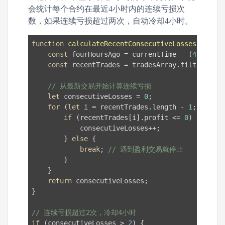
会统计每个合约在最近4小时内的连续亏损次
数，如果连续亏损超过两次，自动冷却4小时。
function
calculateRecentConsecutiveLosses
(
trades
const
 fourHoursAgo = currentTime - (
4
 * 
60
 *
const
 recentTrades = tradesArray.filter(
trad
// 从最新交易开始计算连续亏损
let
 consecutiveLosses = 
0
;

for
 (
let
 i = recentTrades.length - 
1
; i >= 
0
if
 (recentTrades[i].profit <= 
0
) {

            consecutiveLosses++;

        } 
else
 {

break
; 
// 遇到盈利交易就停止
        }

    }

return
 consecutiveLosses;

}

// 连续亏损超过2次，冷却4小时
if
 (consecutiveLosses > 
2
) {
