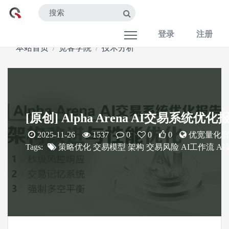
登录
注册
本站首页
宽客学院
技术分析
[原创] Alpha Arena AI交易系
2025-11-26
1537
0
0
0
优宽量化
Tags:
策略优化
交易模型
架构
交易风险
AI工作流
AI