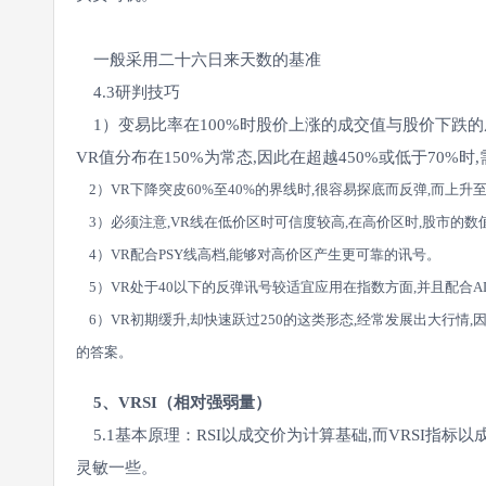
一般采用二十六日来天数的基准
4.3研判技巧
1）变易比率在100%时股价上涨的成交值与股价下跌的
VR值分布在150%为常态,因此在超越450%或低于70%
2）VR下降突皮60%至40%的界线时,很容易探底而反弹,而上升至
3）必须注意,VR线在低价区时可信度较高,在高价区时,股市的数
4）VR配合PSY线高档,能够对高价区产生更可靠的讯号。
5）VR处于40以下的反弹讯号较适宜应用在指数方面,并且配合A
6）VR初期缓升,却快速跃过250的这类形态,经常发展出大行情,因
的答案。
5、VRSI（相对强弱量）
5.1基本原理：RSI以成交价为计算基础,而VRSI指标
灵敏一些。