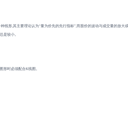
一种线形,其主要理论认为“量为价先的先行指标”,而股价的波动与成交量的放大
总是较小。
的图形时必须配合K线图。