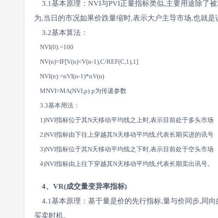
3.1基本原理：NVI与PVI正量指标类似,主要用途除
为,当日的市况如果价跌量缩时,表示大户主导市场,也就是
3.2基本算法：
NVI(0):=100
NV(n)=IF[V(n)<V(n-1),C/REF(C,1),1]
NVI(n):=nVI(n-1)*nV(n)
MNVI=MA(NVI,p):p为传递参数
3.3基本用法：
1)NVI指标位于其N天移动平均线之上时,表示目前处于多头市场
2)NVI指标由下往上穿越其N天移动平均线,代表长期买进的讯号
3)NVI指标位于其N天移动平均线之下时,表示目前处于空头市场
4)NVI指标由上往下穿越其N天移动平均线,代表长期卖出讯号。
4、VR(成交量变异率指标)
4.1基本原理：基于量是价的先行指标,量与价同步,同
买卖时机。