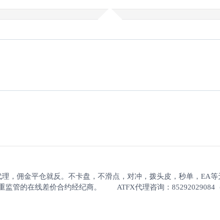
构代理，佣金平仓就反。不卡盘，不滑点，对冲，拨头皮，秒单，EA
的在线差价合约经纪商。 ATFX代理咨询：85292029084（微信） 