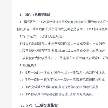
1、OBV（累积能量线）
1.1指标理论：OBV是统计成交量变动的趋势来推测股价趋势的
切的关连：通常股价上升所需的成交量总是较大；下跌时则成交量
1.2计算公式：以某日为基期,若
1)隔日指数或股票上涨,则基期OBV加上本日成交量为本日OBV
2)隔日指数或股票下跌,则基期OBV减去本日成交量为本日OBV
3)以收盘价为比较基准,由于K线是最主要的图形,故在观察OBV
1.3应用原则：
1）股价一顶比一顶高,而OBV一顶比一顶低,暗示头部即将形成
2）股价一底比一底低,而OBV一底比一底高,暗示底部即将形成
3）OBV突破其N字形波动的高点次数达5次时,为短线卖点
4）OBV跌破其N字形波动的低点达5次时,为短线买点。
2、PVI（正成交量指标）