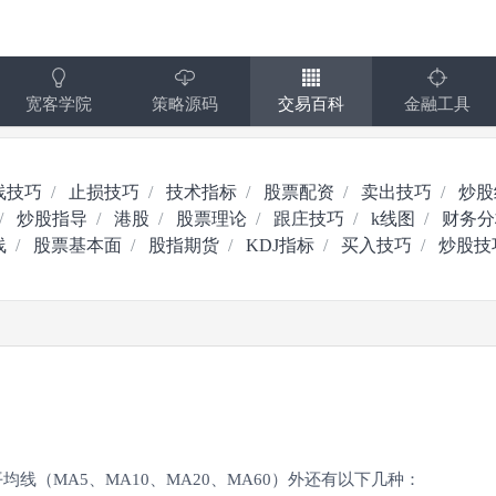
宽客学院
策略源码
交易百科
金融工具
线技巧
止损技巧
技术指标
股票配资
卖出技巧
炒股
炒股指导
港股
股票理论
跟庄技巧
k线图
财务分
线
股票基本面
股指期货
KDJ指标
买入技巧
炒股技
线（MA5、MA10、MA20、MA60）外还有以下几种：