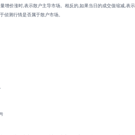
果量增价涨时,表示散户主导市场。相反的,如果当日的成交值缩减,表
在于侦测行情是否属于散户市场。
。
号