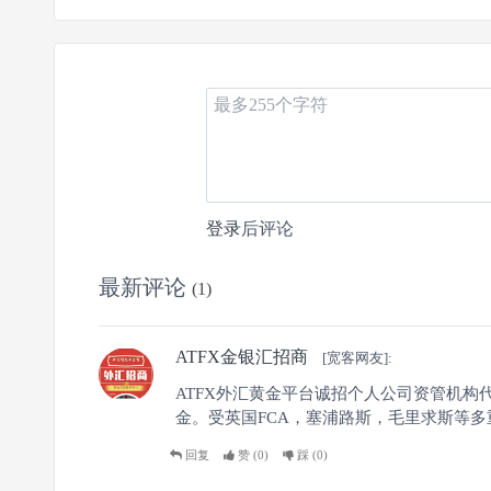
0
3
0
登录
后评论
文章
关注
粉丝
最新评论
(1)
ATFX金银汇招商
[宽客网友]:
ATFX外汇黄金平台诚招个人公司资管机
金。受英国FCA，塞浦路斯，毛里求斯等多重监管
回复
赞 (
0
)
踩 (
0
)