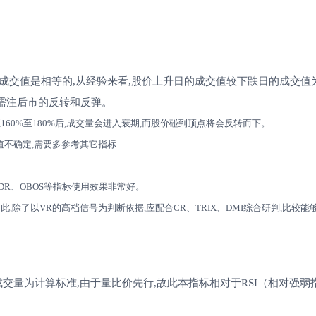
成交值是相等的,从经验来看,股价上升日的成交值较下跌日的成交值为
时,需注后市的反转和反弹。
160%至180%后,成交量会进入衰期,而股价碰到顶点将会反转而下。
值不确定,需要多参考其它指标
DR、OBOS等指标使用效果非常好。
此,除了以VR的高档信号为判断依据,应配合CR、TRIX、DMI综合研判,比较能
以成交量为计算标准,由于量比价先行,故此本指标相对于RSI（相对强弱